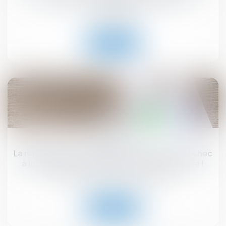
Droit immobilier
Lire la suite
19
août
La régularisation postérieure des loyers fait échec
à la résiliation du bail en procédure collective !
Droit commercial
/
Baux commerciaux
Lire la suite