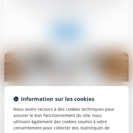
local loué
Droit commercial
/
Baux commerciaux
Lire la suite
05
sept.
La pompe à chaleur ayant nécessité des travaux
Information sur les cookies
modestes n’est pas un ouvrage au sens de l’article
1792 du Code civil !
Nous avons recours à des cookies techniques pour
assurer le bon fonctionnement du site, nous
Droit immobilier
/
Droit de la construction
utilisons également des cookies soumis à votre
consentement pour collecter des statistiques de