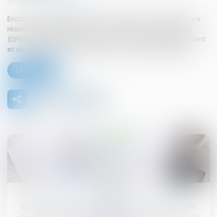
Source :
www.boursier.com
Encore du changement pour les entreprises en charge de la
réalisation des diagnostics de performance énergétique
(DPE), obligatoires pour toute vente ou location de logement
et demande d’aide publique à la rénovation énergétique...
Lire la suite
09
sept.
Mise en demeure d'un bailleur commercial par
arrêté de péril grave et imminent concernant le