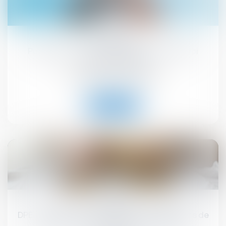
26
août
Publication du décret d'application de la loi
habitat dégradé
Droit immobilier
/
Copropriété
Lire la suite
19
août
DPE : la lutte contre la fraude aux diagnostics de
performance énergétique se renforce