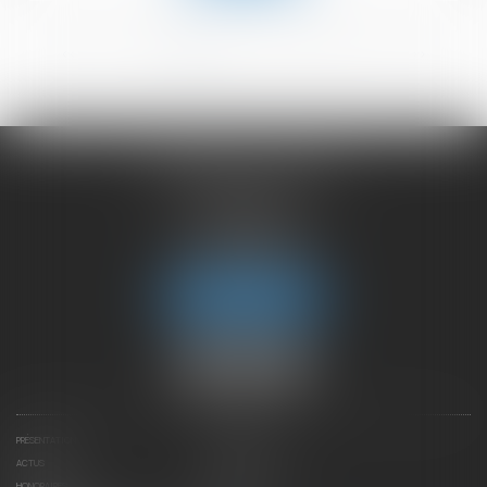
<<
<
1
2
3
4
5
6
>
>>
CHAMBET AVOCATS
2 rue du Lac
74000 ANNECY
Tél :
04 50 45 57 81
Fax : 04 50 63 42 07
Nous localiser
PRÉSENTATION
EXPERTISES
ACTUS
CONTACTEZ-NOUS
HONORAIRES
PLAN DU SITE