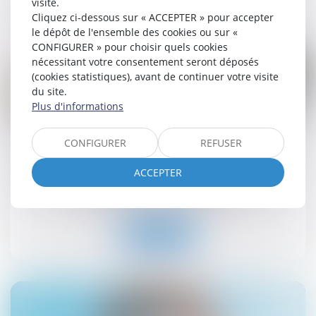
visite.
Lire la suite
Cliquez ci-dessous sur « ACCEPTER » pour accepter
le dépôt de l'ensemble des cookies ou sur «
CONFIGURER » pour choisir quels cookies
nécessitant votre consentement seront déposés
(cookies statistiques), avant de continuer votre visite
du site.
Plus d'informations
03
sept.
CONFIGURER
REFUSER
Encadrement des loyers des baux d’habitation :
prolongation du dispositif jusqu’en 2026
ACCEPTER
Droit immobilier
/
Baux d'habitation
Lire la suite