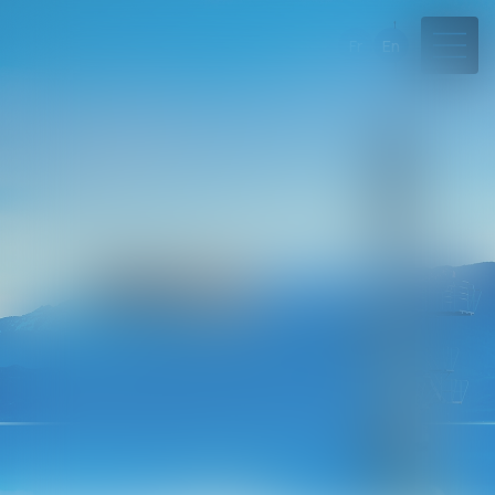
Fr
En
04 50 45 57 81
Rdv en ligne