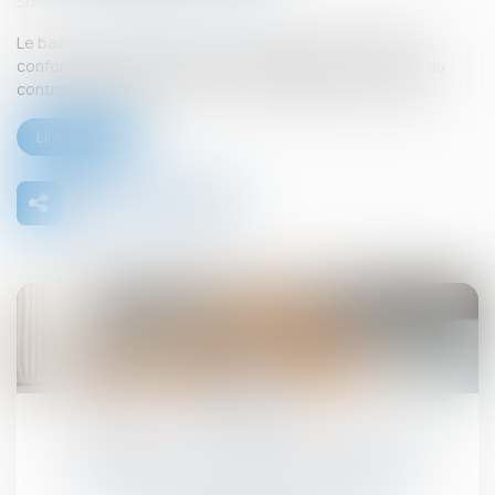
Source :
www.lemag-juridique.com
Le bailleur demeure tenu d’une obligation de délivrance
conforme, laquelle constitue une obligation essentielle du
contrat de bail, à laquelle il ne peut valablement déroger...
Lire la suite
30
juil.
Propriétaires : comment vous assurer de
l'authenticité des justificatifs de revenus ?