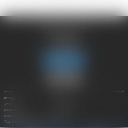
CHAMBET AVOCATS
2 rue du Lac
74000 ANNECY
Tél :
04 50 45 57 81
Fax : 04 50 63 42 07
Nous localiser
PRÉSENTATION
EXPERTISES
ACTUS
CONTACTEZ-NOUS
HONORAIRES
PLAN DU SITE
MENTIONS LÉGALES
Septeo Digital & Services © 2025