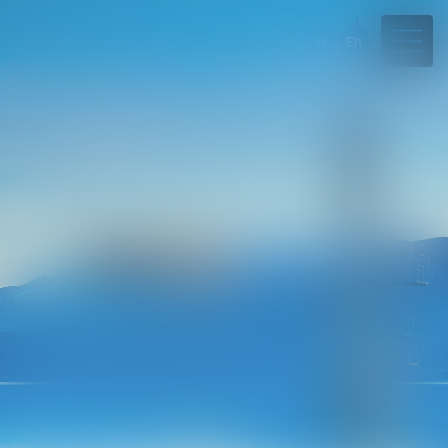
Fr
En
04 50 45 57 81
Rdv en ligne