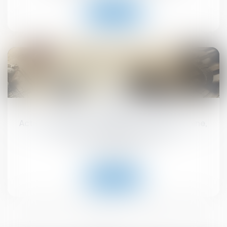
Lire la suite
16
juil.
Action paulienne : la créance doit être certaine,
mais pas forcément chiffrée
Droit immobilier
Lire la suite
<<
<
1
2
3
4
5
6
>
>>