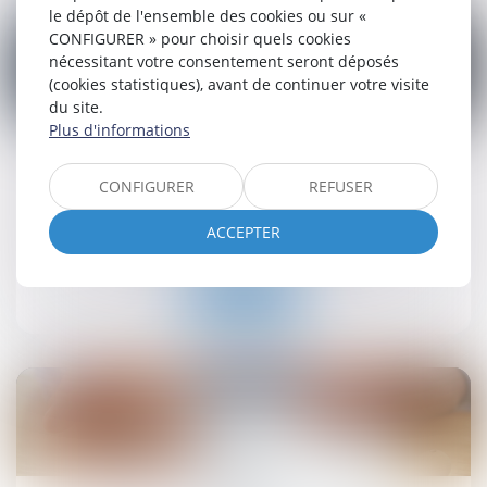
le dépôt de l'ensemble des cookies ou sur «
CONFIGURER » pour choisir quels cookies
nécessitant votre consentement seront déposés
(cookies statistiques), avant de continuer votre visite
du site.
23
Plus d'informations
juil.
Bail de réhabilitation : lancement de
CONFIGURER
REFUSER
l’expérimentation
Droit immobilier
/
Baux d'habitation
ACCEPTER
Lire la suite
22
juil.