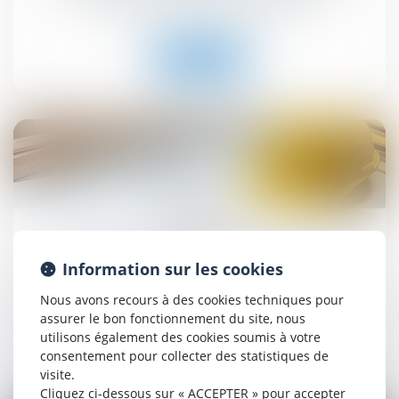
Droit immobilier
/
Droit de la propriété
Lire la suite
25
juil.
Construction et habitation : rénovation de
Information sur les cookies
l’habitat dégradé
Droit immobilier
/
Droit de la construction
Nous avons recours à des cookies techniques pour
assurer le bon fonctionnement du site, nous
utilisons également des cookies soumis à votre
Lire la suite
consentement pour collecter des statistiques de
visite.
Cliquez ci-dessous sur « ACCEPTER » pour accepter