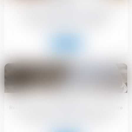
La délivrance conforme est une obligation
continue exigible tout au long du bail !
Droit commercial
/
Baux commerciaux
Lire la suite
18
juil.
Retards de chantier : le maître d’œuvre peut être
condamné… même par un tiers au contrat
Droit immobilier
/
Droit de la construction