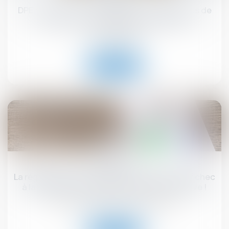
DPE : la lutte contre la fraude aux diagnostics de
performance énergétique se renforce
Droit immobilier
Lire la suite
19
août
La régularisation postérieure des loyers fait échec
à la résiliation du bail en procédure collective !
Droit commercial
/
Baux commerciaux