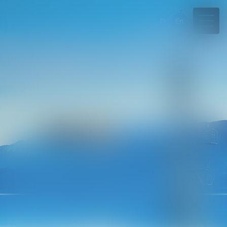
Fr
En
04 50 45 57 81
Rdv en ligne