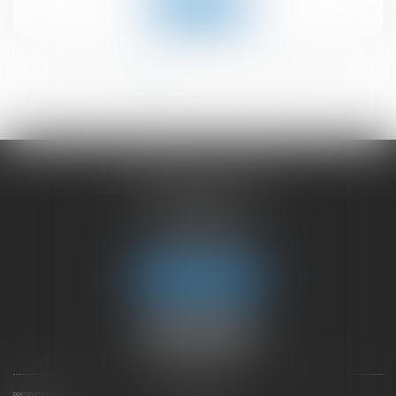
Lire la suite
<<
<
1
2
3
4
5
6
>
>>
CHAMBET AVOCATS
2 rue du Lac
74000 ANNECY
Tél :
04 50 45 57 81
Fax : 04 50 63 42 07
Nous localiser
PRÉSENTATION
EXPERTISES