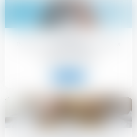
26
août
Publication du décret d'application de la loi
habitat dégradé
Droit immobilier
/
Copropriété
Lire la suite
19
août