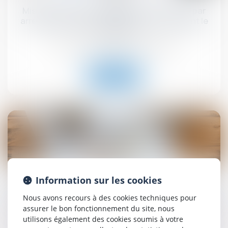
Mise en demeure d'un bailleur commercial par
arrêté de péril grave et imminent concernant le
local loué
Droit commercial
/
Baux commerciaux
Lire la suite
05
sept.
Information sur les cookies
La pompe à chaleur ayant nécessité des travaux
modestes n’est pas un ouvrage au sens de l’article
Nous avons recours à des cookies techniques pour
1792 du Code civil !
assurer le bon fonctionnement du site, nous
utilisons également des cookies soumis à votre
Droit immobilier
/
Droit de la construction