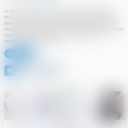
Source :
www.actu-juridique.fr
Le décret n° 2025-814 du 12 août 2025 relatif au diagnostic
structurel des bâtiments d’habitation collectifs, publié au
Journal officiel du 14 août 2025, détermine les modalités de
réalisation du diagnostic structurel des bâtiments d’habitation
collectifs prévu par l’article L. 126-6-1 du Code de la
construction et de l’habitation,...
Lire la suite
09
sept.