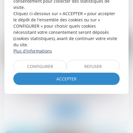
consentement pour collecter des statistiques de
visite.
Cliquez ci-dessous sur « ACCEPTER » pour accepter
Lire la suite
le dépôt de l'ensemble des cookies ou sur «
CONFIGURER » pour choisir quels cookies
nécessitant votre consentement seront déposés
(cookies statistiques), avant de continuer votre visite
du site.
Plus d'informations
03
CONFIGURER
REFUSER
sept.
Encadrement des loyers des baux d’habitation :
ACCEPTER
prolongation du dispositif jusqu’en 2026
Droit immobilier
/
Baux d'habitation
Lire la suite