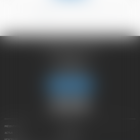
<<
<
1
2
3
4
5
6
>
>>
CHAMBET AVOCATS
2 rue du Lac
74000 ANNECY
Tél :
04 50 45 57 81
Fax : 04 50 63 42 07
Nous localiser
PRÉSENTATION
EXPERTISES
ACTUS
CONTACTEZ-NOUS
HONORAIRES
PLAN DU SITE