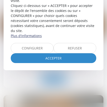
visite.
Cliquez ci-dessous sur « ACCEPTER » pour accepter
le dépôt de l'ensemble des cookies ou sur «
CONFIGURER » pour choisir quels cookies
nécessitant votre consentement seront déposés
(cookies statistiques), avant de continuer votre visite
du site.
19
Plus d'informations
sept.
Retrait-gonflement des sols : une aide pour les
CONFIGURER
REFUSER
propriétaires victimes de fissures expérimentée
dans 11 départements
ACCEPTER
Droit immobilier
/
Droit de la construction
Lire la suite