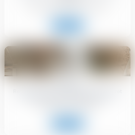
Droit immobilier
/
Droit de la construction
Lire la suite
10
sept.
Registre national des copropriétés : un décret
pour préciser les données à déclarer
Droit immobilier
/
Copropriété
Lire la suite