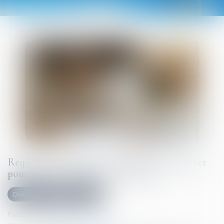
Registre national des copropriétés : un décret
pour préciser les données à déclarer
Droit immobilier
Copropriété
Publié le :
10/09/2025