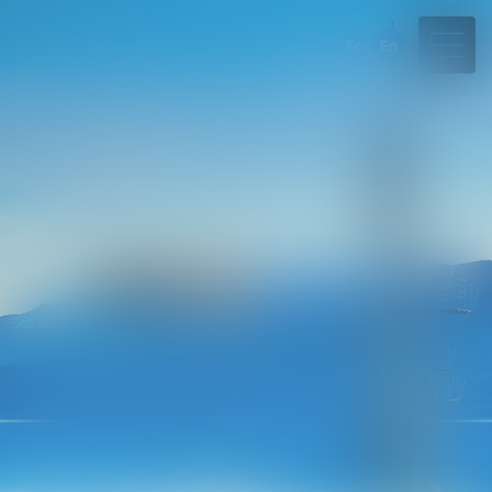
Fr
En
04 50 45 57 81
Rdv en ligne