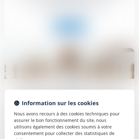
Droit immobilier
/
Droit de la construction
Lire la suite
26
sept.
Abus de position dominante par Google dans le
domaine de la publicité en ligne : 2,95 milliards
Information sur les cookies
d'euros d'amende - Actu-Juridique
Nous avons recours à des cookies techniques pour
Droit commercial
assurer le bon fonctionnement du site, nous
utilisons également des cookies soumis à votre
consentement pour collecter des statistiques de
Lire la suite