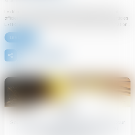
Source :
www.lemag-juridique.com
Le décret n° 2025-831 du 19 août 2025, publié au Journal
officiel du 21 août 2025, est pris pour l’application des articles
L 711-2 et L 711-3 du Code de la construction et de l’habitation...
Lire la suite
26
sept.
Sous-traitance et garantie de paiement : la Cour
de cassation confirme la responsabilité du
dirigeant de droit