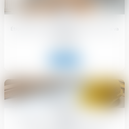
17
sept.
Étiquette énergétique -Calcul du DPE : ce qui va
changer
Droit immobilier
Lire la suite
12
sept.
MaPrimeRénov' : redémarrage prévu le 30
septembre