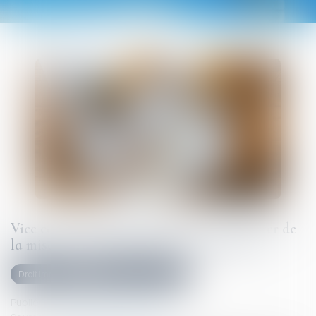
Vice caché : la prescription court à compter de
la mise en cause par le maître d’ouvrage
Droit immobilier
Droit de la construction
Publié le :
13/06/2025