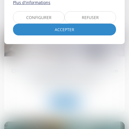
Plus d'informations
Lire la suite
CONFIGURER
REFUSER
ACCEPTER
10
juin
Clause d’indexation illicite : seule la stipulation
prohibée peut être écartée
Droit commercial
/
Baux commerciaux
Lire la suite