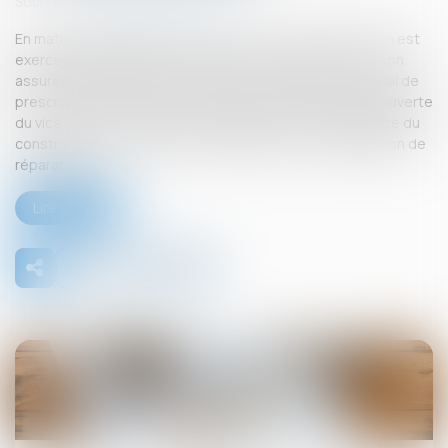
Source :
www.lemag-juridique.com
En matière de garantie des vices cachés, lorsque l’action est
exercée de manière récursoire par un constructeur ou son
assureur à l’encontre du fournisseur de matériaux, le délai de
prescription biennale ne court pas à compter de la découverte
du vice, mais à compter de l’assignation en responsabilité du
constructeur ou, à défaut, de l’exécution de son obligation de
réparation...
Lire la suite
13