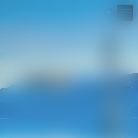
Fr
En
04 50 45 57 81
Rdv en ligne