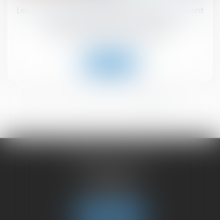
Les restrictions liées au Covid-19 ne constituent
pas une perte de la chose louée !
Droit commercial
/
Baux commerciaux
Lire la suite
<<
<
1
2
3
4
5
6
>
>>
CHAMBET AVOCATS
2 rue du Lac
74000 ANNECY
Tél :
04 50 45 57 81
Fax : 04 50 63 42 07
Nous localiser