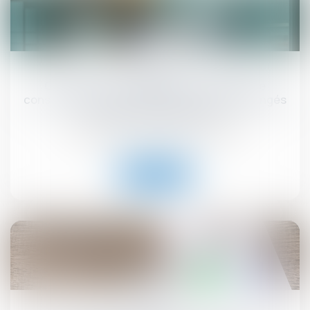
06
juin
Construction et logement : les permis de
construire délivrés entre 2021 et 2024 prolongés
par un nouveau décret
Droit immobilier
/
Droit de la construction
Lire la suite
30
mai