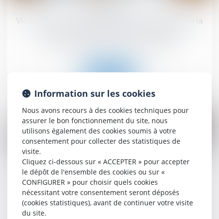
juin
Vice caché : la prescription court à compter de la
mise en cause par le maître d’ouvrage
Droit immobilier
/
Droit de la construction
Lire la suite
Information sur les cookies
Nous avons recours à des cookies techniques pour
assurer le bon fonctionnement du site, nous
utilisons également des cookies soumis à votre
consentement pour collecter des statistiques de
10
visite.
juin
Cliquez ci-dessous sur « ACCEPTER » pour accepter
le dépôt de l'ensemble des cookies ou sur «
Prêts à taux zéro : des précisions pour les
CONFIGURER » pour choisir quels cookies
nouveaux
nécessitant votre consentement seront déposés
(cookies statistiques), avant de continuer votre visite
Droit immobilier
/
Droit de la propriété
du site.