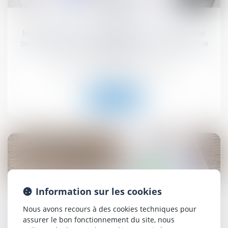
09
sept.
Mise en demeure d'un bailleur commercial par
arrêté de péril grave et imminent concernant le
local loué
Droit commercial
/
Baux commerciaux
Lire la suite
19
août
Information sur les cookies
La régularisation postérieure des loyers fait échec
Nous avons recours à des cookies techniques pour
à la résiliation du bail en procédure collective !
assurer le bon fonctionnement du site, nous