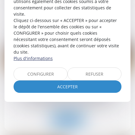
utilisons également des cookies soumis à votre
Droit commercial
/
Baux commerciaux
consentement pour collecter des statistiques de
visite.
Cliquez ci-dessous sur « ACCEPTER » pour accepter
Lire la suite
le dépôt de l'ensemble des cookies ou sur «
CONFIGURER » pour choisir quels cookies
nécessitant votre consentement seront déposés
(cookies statistiques), avant de continuer votre visite
du site.
Plus d'informations
22
CONFIGURER
REFUSER
juil.
La délivrance conforme est une obligation
ACCEPTER
continue exigible tout au long du bail !
Droit commercial
/
Baux commerciaux
Lire la suite