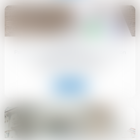
15
juil.
Pas de droit de préemption en cas de cession
globale de l’immeuble !
Droit commercial
/
Baux commerciaux
Lire la suite
08