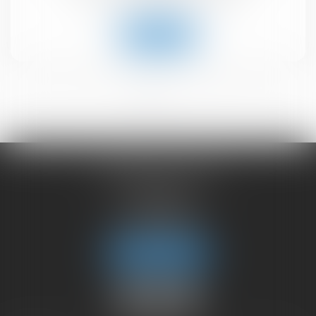
Lire la suite
<<
<
1
2
>
>>
CHAMBET AVOCATS
2 rue du Lac
74000 ANNECY
Tél :
04 50 45 57 81
Fax : 04 50 63 42 07
Nous localiser