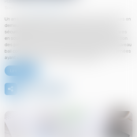
Publié le :
09/09/2025
Source :
www.actu-juridique.fr
Un arrêté de péril grave et imminent ayant mis des bailleurs en
demeure de prendre diverses mesures pour assurer la
sécurité publique, en procédant au maintien des ouvertures
en souffrance et à la mise en place d’un tunnel de protection
des piétons, les bailleurs consentent à la locataire un nouveau
bail commercial sur ces locaux pour une durée de neuf années
ayant commencé à courir avant l’arrêté de péril...
Lire la suite