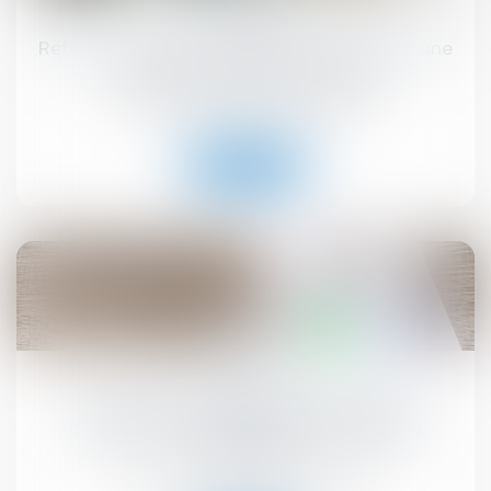
juil.
Retour sur l’obligation du bailleur de garantir une
jouissance paisible des locaux
Droit commercial
/
Baux commerciaux
Lire la suite
02
juil.
Pas de droit de priorité pour le locataire
commercial en cas de cession globale de
l’immeuble !
Droit commercial
/
Baux commerciaux