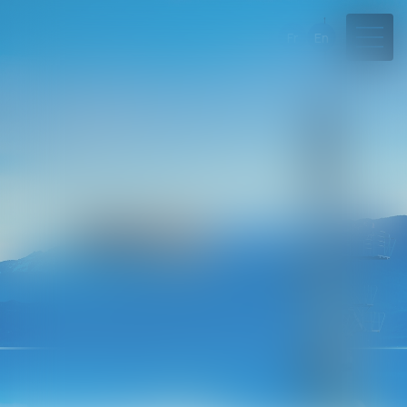
Fr
En
04 50 45 57 81
Rdv en ligne