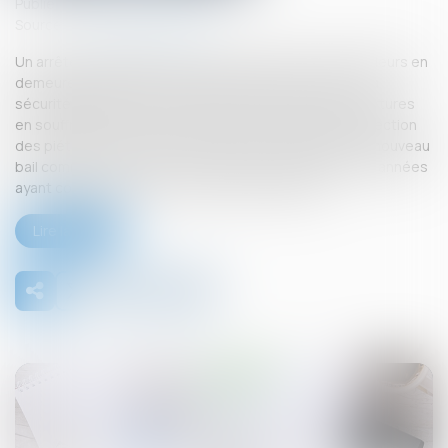
Publié le :
09/09/2025
Source :
www.actu-juridique.fr
Un arrêté de péril grave et imminent ayant mis des bailleurs en
demeure de prendre diverses mesures pour assurer la
sécurité publique, en procédant au maintien des ouvertures
en souffrance et à la mise en place d’un tunnel de protection
des piétons, les bailleurs consentent à la locataire un nouveau
bail commercial sur ces locaux pour une durée de neuf années
ayant commencé à courir avant l’arrêté de péril...
Lire la suite