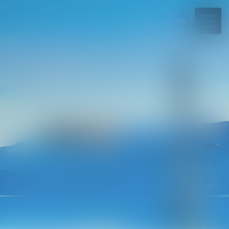
Fr
En
04 50 45 57 81
Rdv en ligne