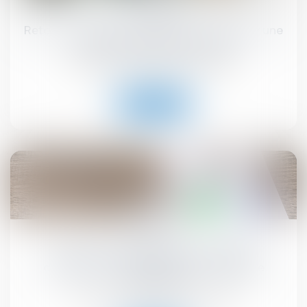
juil.
Retour sur l’obligation du bailleur de garantir une
jouissance paisible des locaux
Droit commercial
/
Baux commerciaux
Lire la suite
02
juil.
Pas de droit de priorité pour le locataire
commercial en cas de cession globale de
l’immeuble !
Droit commercial
/
Baux commerciaux