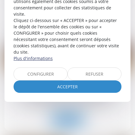
utilisons également des cookies soumis à votre
Droit commercial
/
Baux commerciaux
consentement pour collecter des statistiques de
visite.
Cliquez ci-dessous sur « ACCEPTER » pour accepter
Lire la suite
le dépôt de l'ensemble des cookies ou sur «
CONFIGURER » pour choisir quels cookies
nécessitant votre consentement seront déposés
(cookies statistiques), avant de continuer votre visite
du site.
Plus d'informations
22
CONFIGURER
REFUSER
juil.
La délivrance conforme est une obligation
ACCEPTER
continue exigible tout au long du bail !
Droit commercial
/
Baux commerciaux
Lire la suite