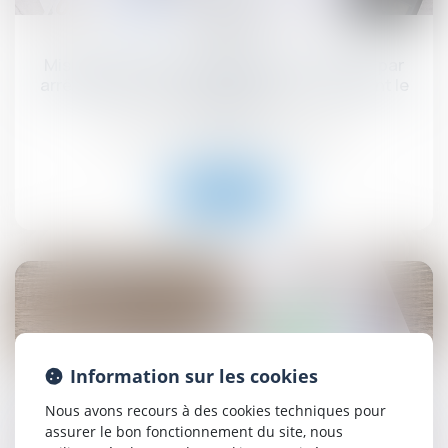
09
sept.
Mise en demeure d'un bailleur commercial par
arrêté de péril grave et imminent concernant le
local loué
Droit commercial
/
Baux commerciaux
Lire la suite
19
août
Information sur les cookies
La régularisation postérieure des loyers fait échec
Nous avons recours à des cookies techniques pour
à la résiliation du bail en procédure collective !
assurer le bon fonctionnement du site, nous