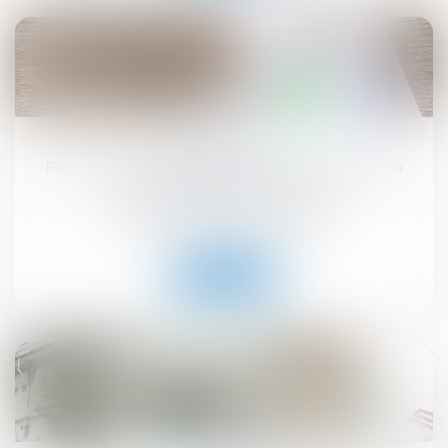
15
juil.
Pas de droit de préemption en cas de cession
globale de l’immeuble !
Droit commercial
/
Baux commerciaux
Lire la suite
08