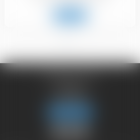
Lire la suite
<<
<
1
2
>
>>
CHAMBET AVOCATS
2 rue du Lac
74000 ANNECY
Tél :
04 50 45 57 81
Fax : 04 50 63 42 07
Nous localiser