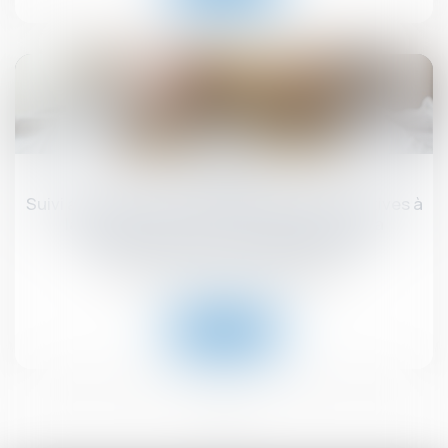
25
juin
Suivi approfondi des recommandations relatives à
la conception et à la mise en œuvre de la
réduction de loyer de solidarité (RLS)
Droit immobilier
/
Baux d'habitation
Lire la suite
<<
<
1
>
>>