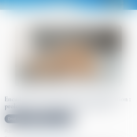
Encadrement des loyers des baux d’habitation :
prolongation du dispositif jusqu’en 2026
Droit immobilier
Baux d'habitation
Publié le :
03/09/2025