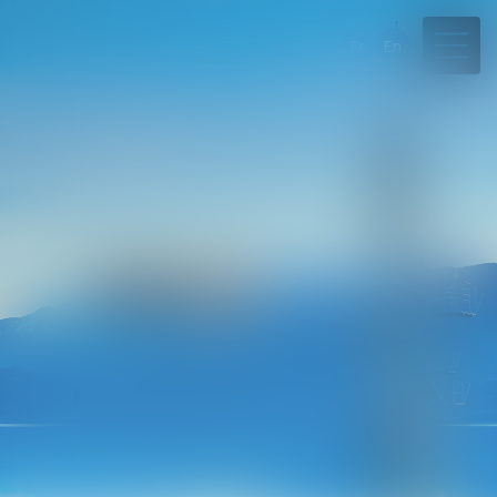
Fr
En
04 50 45 57 81
Rdv en ligne