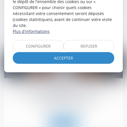
le dépôt de l'ensemble des cookies ou sur «
prolongation du dispositif jusqu’en 2026
CONFIGURER » pour choisir quels cookies
nécessitant votre consentement seront déposés
Droit immobilier
/
Baux d'habitation
(cookies statistiques), avant de continuer votre visite
du site.
Lire la suite
Plus d'informations
CONFIGURER
REFUSER
ACCEPTER
23
juil.
Bail de réhabilitation : lancement de
l’expérimentation
Droit immobilier
/
Baux d'habitation
Lire la suite