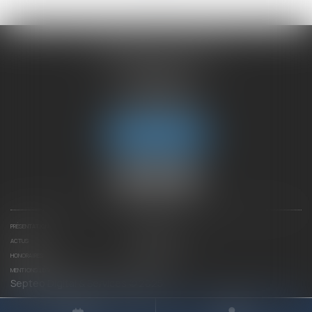
CHAMBET AVOCATS
2 rue du Lac
74000 ANNECY
Tél :
04 50 45 57 81
Fax : 04 50 63 42 07
Nous localiser
PRÉSENTATION
EXPERTISES
ACTUS
CONTACTEZ-NOUS
HONORAIRES
PLAN DU SITE
MENTIONS LÉGALES
Septeo Digital & Services © 2025