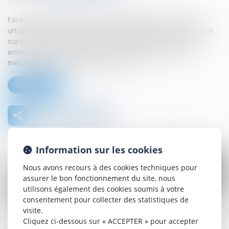
Source :
www.lemag-juridique.com
Face aux difficultés d’accès au logement dans les zones
urbaines dites « tendues » caractérisées par une population
supérieure à 50 000 habitants et un déséquilibre marqué
entre l’offre et la demande, le législateur a instauré un
mécanisme d’encadrement des loyers...
Lire la suite
Information sur les cookies
Nous avons recours à des cookies techniques pour
assurer le bon fonctionnement du site, nous
utilisons également des cookies soumis à votre
03
consentement pour collecter des statistiques de
sept.
visite.
Cliquez ci-dessous sur « ACCEPTER » pour accepter
Encadrement des loyers des baux d’habitation :