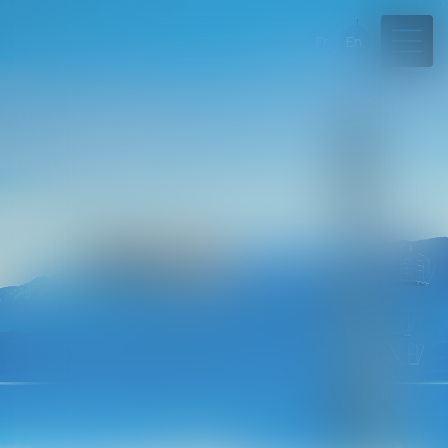
Fr
En
04 50 45 57 81
Rdv en ligne