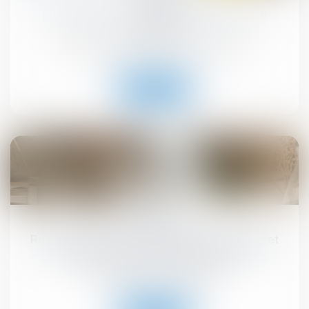
MaPrimeRénov' : redémarrage prévu le 30
septembre
Droit immobilier
/
Droit de la construction
Lire la suite
10
sept.
Registre national des copropriétés : un décret
pour préciser les données à déclarer
Droit immobilier
/
Copropriété