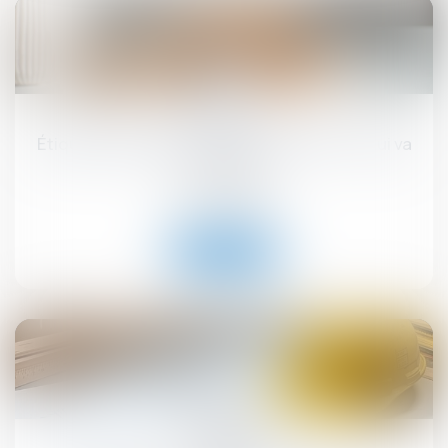
17
sept.
Étiquette énergétique -Calcul du DPE : ce qui va
changer
Droit immobilier
Lire la suite
12
sept.