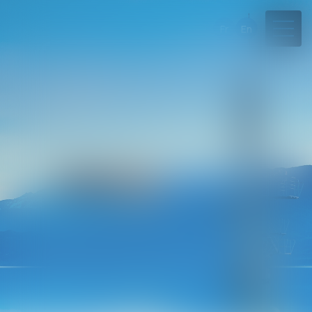
Fr
En
04 50 45 57 81
Rdv en ligne