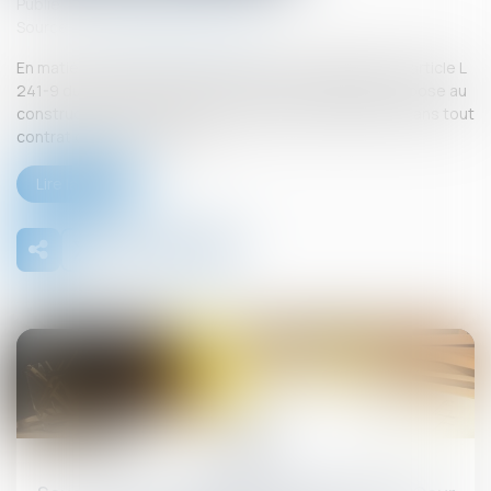
Publié le :
26/09/2025
Source :
www.lemag-juridique.com
En matière de construction de maisons individuelles, l’article L
241-9 du Code de la construction et de l’habitation impose au
constructeur de justifier d’une garantie de paiement dans tout
contrat de sous-traitance...
Lire la suite
26
sept.