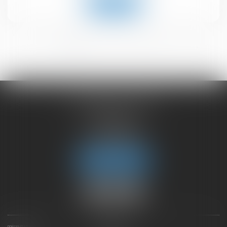
Lire la suite
<<
<
1
2
3
4
5
6
>
>>
CHAMBET AVOCATS
2 rue du Lac
74000 ANNECY
Tél :
04 50 45 57 81
Fax : 04 50 63 42 07
Nous localiser
PRÉSENTATION
EXPERTISES