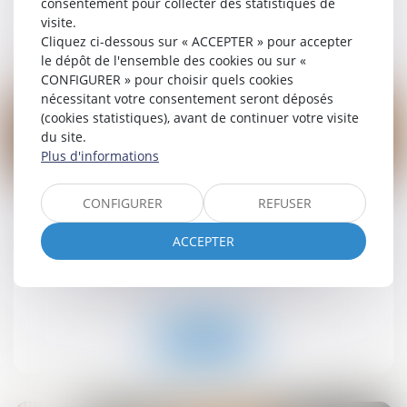
consentement pour collecter des statistiques de
visite.
Lire la suite
Cliquez ci-dessous sur « ACCEPTER » pour accepter
le dépôt de l'ensemble des cookies ou sur «
CONFIGURER » pour choisir quels cookies
nécessitant votre consentement seront déposés
(cookies statistiques), avant de continuer votre visite
du site.
Plus d'informations
19
sept.
CONFIGURER
REFUSER
Retrait-gonflement des sols : une aide pour les
propriétaires victimes de fissures expérimentée
ACCEPTER
dans 11 départements
Droit immobilier
/
Droit de la construction
Lire la suite