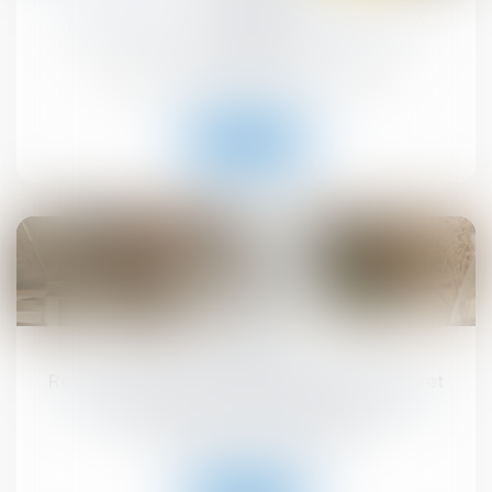
MaPrimeRénov' : redémarrage prévu le 30
septembre
Droit immobilier
/
Droit de la construction
Lire la suite
10
sept.
Registre national des copropriétés : un décret
pour préciser les données à déclarer
Droit immobilier
/
Copropriété