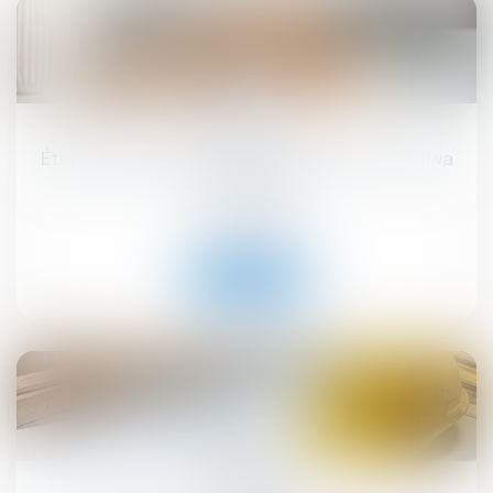
17
sept.
Étiquette énergétique -Calcul du DPE : ce qui va
changer
Droit immobilier
Lire la suite
12
sept.