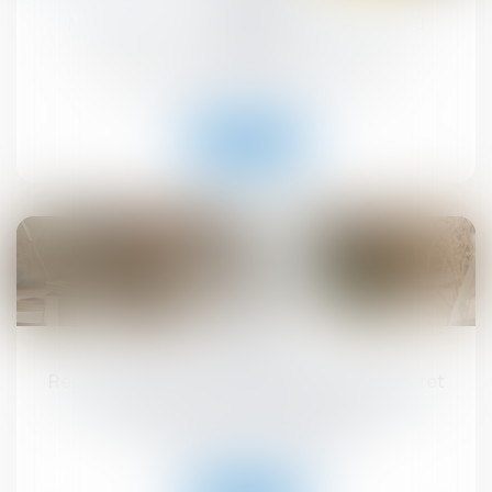
MaPrimeRénov' : redémarrage prévu le 30
septembre
Droit immobilier
/
Droit de la construction
Lire la suite
10
sept.
Registre national des copropriétés : un décret
pour préciser les données à déclarer
Droit immobilier
/
Copropriété