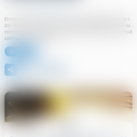
Publié le :
26/09/2025
Source :
www.lemag-juridique.com
En matière de construction de maisons individuelles, l’article L
241-9 du Code de la construction et de l’habitation impose au
constructeur de justifier d’une garantie de paiement dans tout
contrat de sous-traitance...
Lire la suite
26
sept.