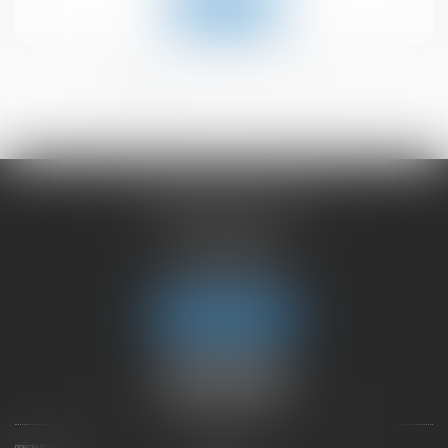
Lire la suite
<<
<
1
2
3
4
5
6
>
>>
CHAMBET AVOCATS
2 rue du Lac
74000 ANNECY
Tél :
04 50 45 57 81
Fax : 04 50 63 42 07
Nous localiser
PRÉSENTATION
EXPERTISES