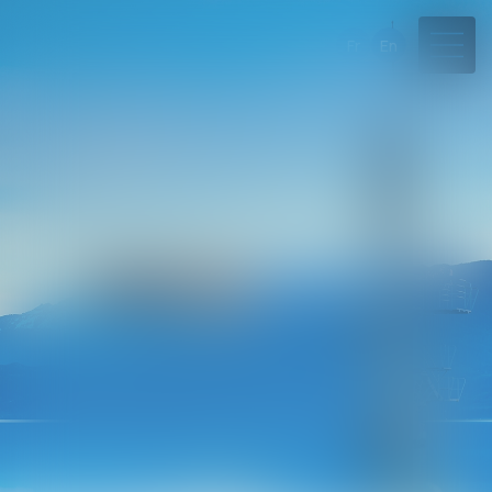
Fr
En
04 50 45 57 81
Rdv en ligne