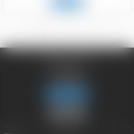
Lire la suite
<<
<
1
2
3
4
5
6
>
>>
CHAMBET AVOCATS
2 rue du Lac
74000 ANNECY
Tél :
04 50 45 57 81
Fax : 04 50 63 42 07
Nous localiser
PRÉSENTATION
EXPERTISES