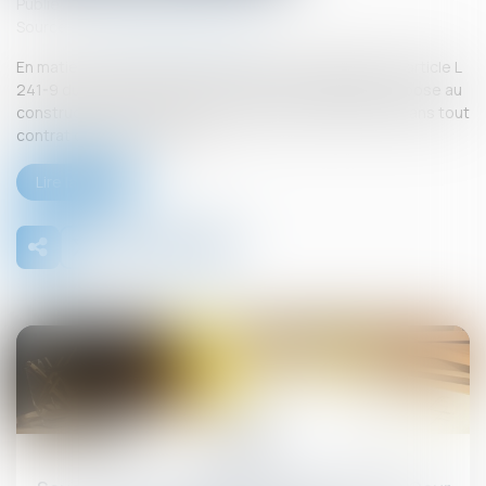
Publié le :
26/09/2025
Source :
www.lemag-juridique.com
En matière de construction de maisons individuelles, l’article L
241-9 du Code de la construction et de l’habitation impose au
constructeur de justifier d’une garantie de paiement dans tout
contrat de sous-traitance...
Lire la suite
26
sept.