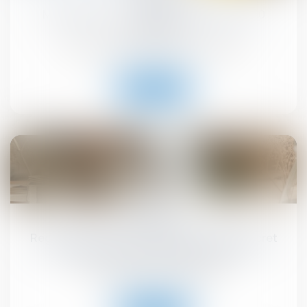
MaPrimeRénov' : redémarrage prévu le 30
septembre
Droit immobilier
/
Droit de la construction
Lire la suite
10
sept.
Registre national des copropriétés : un décret
pour préciser les données à déclarer
Droit immobilier
/
Copropriété