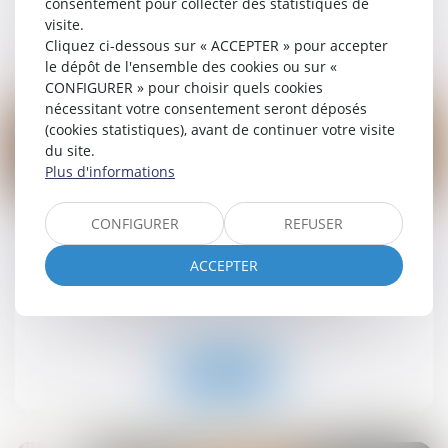
consentement pour collecter des statistiques de
visite.
Lire la suite
Cliquez ci-dessous sur « ACCEPTER » pour accepter
le dépôt de l'ensemble des cookies ou sur «
CONFIGURER » pour choisir quels cookies
nécessitant votre consentement seront déposés
(cookies statistiques), avant de continuer votre visite
du site.
Plus d'informations
19
sept.
CONFIGURER
REFUSER
Retrait-gonflement des sols : une aide pour les
propriétaires victimes de fissures expérimentée
ACCEPTER
dans 11 départements
Droit immobilier
/
Droit de la construction
Lire la suite