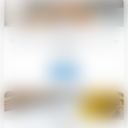
17
sept.
Étiquette énergétique -Calcul du DPE : ce qui va
changer
Droit immobilier
Lire la suite
12
sept.