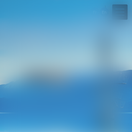
Fr
En
04 50 45 57 81
Rdv en ligne