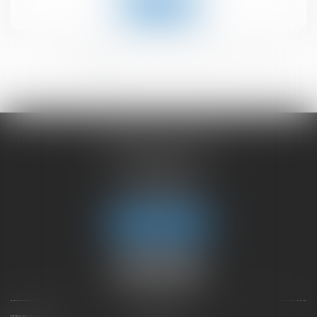
Lire la suite
<<
<
1
2
3
4
5
6
>
>>
CHAMBET AVOCATS
2 rue du Lac
74000 ANNECY
Tél :
04 50 45 57 81
Fax : 04 50 63 42 07
Nous localiser
PRÉSENTATION
EXPERTISES