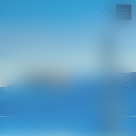
Fr
En
04 50 45 57 81
Rdv en ligne