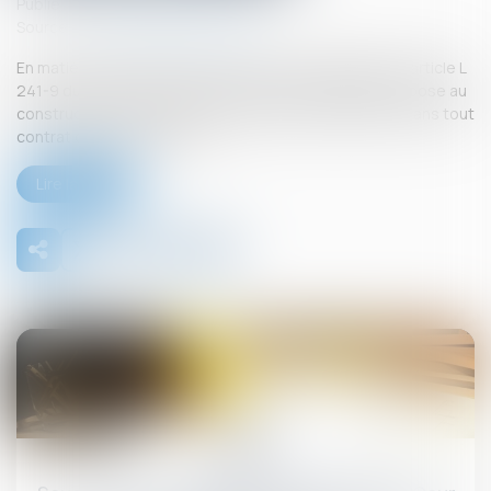
Publié le :
26/09/2025
Source :
www.lemag-juridique.com
En matière de construction de maisons individuelles, l’article L
241-9 du Code de la construction et de l’habitation impose au
constructeur de justifier d’une garantie de paiement dans tout
contrat de sous-traitance...
Lire la suite
26
sept.