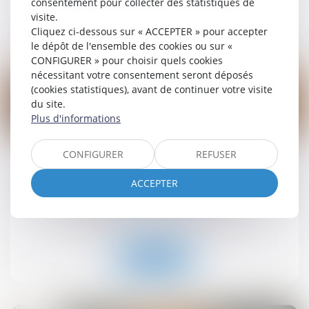
consentement pour collecter des statistiques de
visite.
Lire la suite
Cliquez ci-dessous sur « ACCEPTER » pour accepter
le dépôt de l'ensemble des cookies ou sur «
CONFIGURER » pour choisir quels cookies
nécessitant votre consentement seront déposés
(cookies statistiques), avant de continuer votre visite
du site.
Plus d'informations
19
sept.
CONFIGURER
REFUSER
Retrait-gonflement des sols : une aide pour les
propriétaires victimes de fissures expérimentée
ACCEPTER
dans 11 départements
Droit immobilier
/
Droit de la construction
Lire la suite