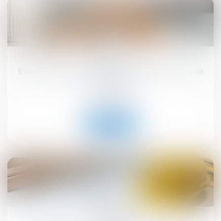
17
sept.
Étiquette énergétique -Calcul du DPE : ce qui va
changer
Droit immobilier
Lire la suite
12
sept.