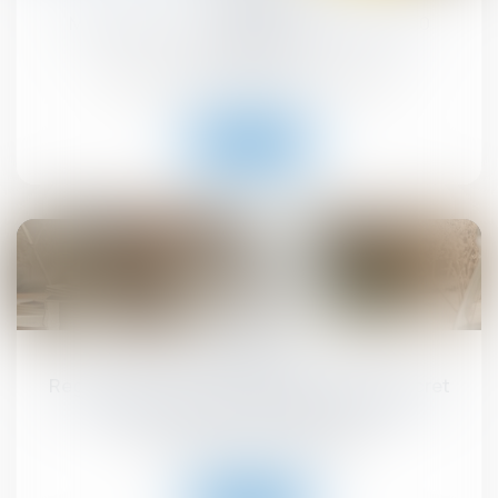
MaPrimeRénov' : redémarrage prévu le 30
septembre
Droit immobilier
/
Droit de la construction
Lire la suite
10
sept.
Registre national des copropriétés : un décret
pour préciser les données à déclarer
Droit immobilier
/
Copropriété