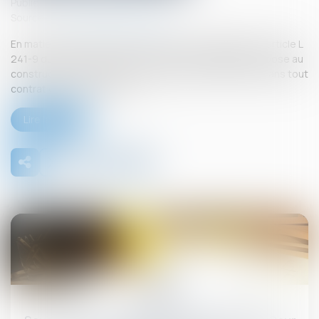
Publié le :
26/09/2025
Source :
www.lemag-juridique.com
En matière de construction de maisons individuelles, l’article L
241-9 du Code de la construction et de l’habitation impose au
constructeur de justifier d’une garantie de paiement dans tout
contrat de sous-traitance...
Lire la suite
26
sept.