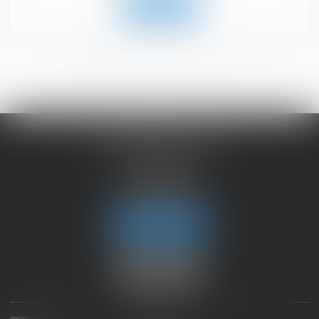
Lire la suite
<<
<
1
2
3
4
5
6
>
>>
CHAMBET AVOCATS
2 rue du Lac
74000 ANNECY
Tél :
04 50 45 57 81
Fax : 04 50 63 42 07
Nous localiser
PRÉSENTATION
EXPERTISES