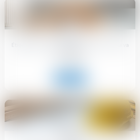
17
sept.
Étiquette énergétique -Calcul du DPE : ce qui va
changer
Droit immobilier
Lire la suite
12
sept.