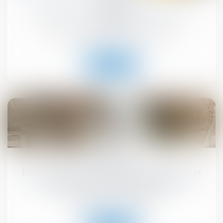
MaPrimeRénov' : redémarrage prévu le 30
septembre
Droit immobilier
/
Droit de la construction
Lire la suite
10
sept.
Registre national des copropriétés : un décret
pour préciser les données à déclarer
Droit immobilier
/
Copropriété