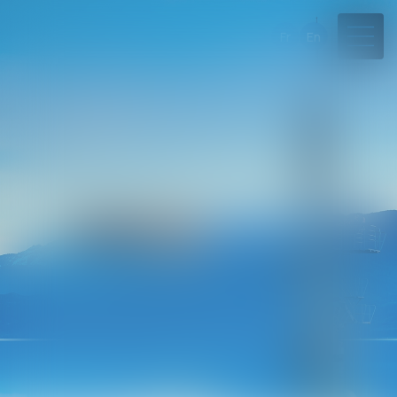
Fr
En
04 50 45 57 81
Rdv en ligne