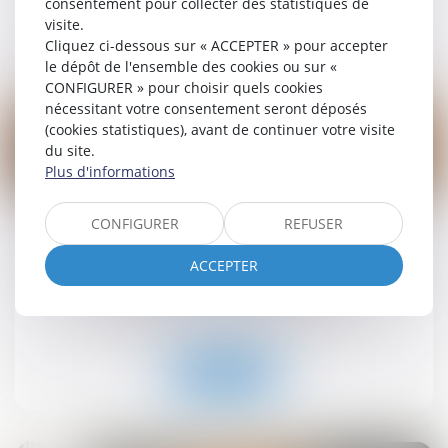
consentement pour collecter des statistiques de
visite.
Lire la suite
Cliquez ci-dessous sur « ACCEPTER » pour accepter
le dépôt de l'ensemble des cookies ou sur «
CONFIGURER » pour choisir quels cookies
nécessitant votre consentement seront déposés
(cookies statistiques), avant de continuer votre visite
du site.
Plus d'informations
19
sept.
CONFIGURER
REFUSER
Retrait-gonflement des sols : une aide pour les
propriétaires victimes de fissures expérimentée
ACCEPTER
dans 11 départements
Droit immobilier
/
Droit de la construction
Lire la suite