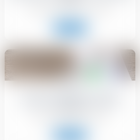
l’ANAH ?
Droit immobilier
/
Droit de la construction
Lire la suite
02
juil.
Pas de droit de priorité pour le locataire
commercial en cas de cession globale de
l’immeuble !
Droit commercial
/
Baux commerciaux
Lire la suite