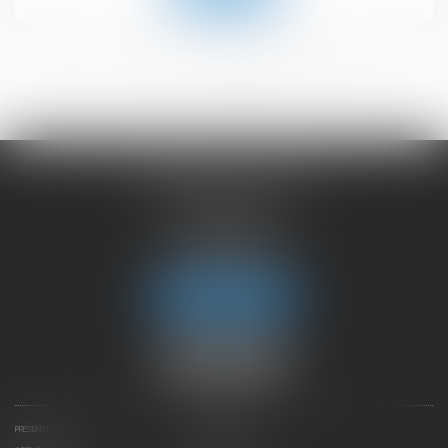
<<
<
1
2
3
4
5
6
>
>>
CHAMBET AVOCATS
2 rue du Lac
74000 ANNECY
Tél :
04 50 45 57 81
Fax : 04 50 63 42 07
Nous localiser
PRÉSENTATION
EXPERTISES