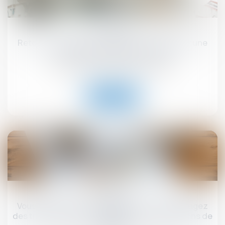
08
juil.
Retour sur l’obligation du bailleur de garantir une
jouissance paisible des locaux
Droit commercial
/
Baux commerciaux
Lire la suite
04
juil.
Vous êtes propriétaire bailleur et vous envisagez
des travaux, êtes-vous éligible aux subventions de