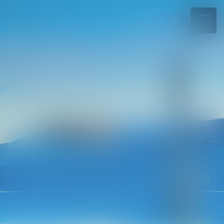
Fr
En
04 50 45 57 81
Rdv en ligne