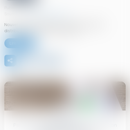
Publié le :
10/07/2025
Source :
www.lemag-juridique.com
Nouvel arrêt important dans le secteur de la grande
distribution où la concurrence fait rage...
Lire la suite
15
juil.
Pas de droit de préemption en cas de cession