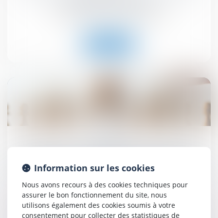
globale de l’immeuble !
Droit commercial
/
Baux commerciaux
Lire la suite
10
juil.
L’avantage sans contrepartie n’est caractérisé que
lorsqu’il ne relève pas des obligations d'achat et
Information sur les cookies
de vente consenti par le fournisseur au
distributeur !
Nous avons recours à des cookies techniques pour
Droit commercial
assurer le bon fonctionnement du site, nous
utilisons également des cookies soumis à votre
consentement pour collecter des statistiques de