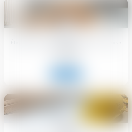
17
sept.
Étiquette énergétique -Calcul du DPE : ce qui va
changer
Droit immobilier
Lire la suite
12
sept.