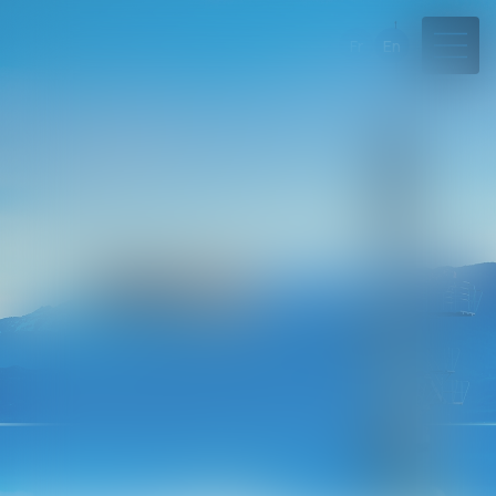
Fr
En
04 50 45 57 81
Rdv en ligne