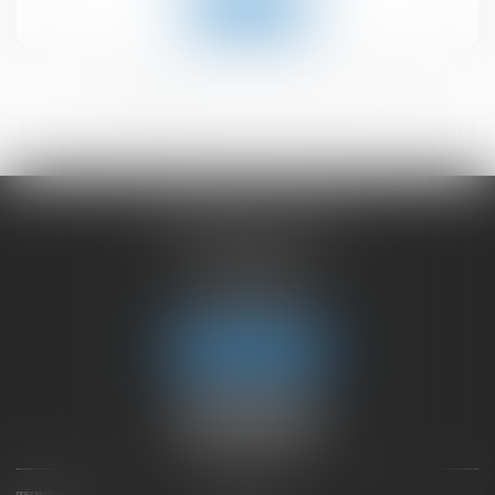
Lire la suite
<<
<
1
2
3
4
5
6
>
>>
CHAMBET AVOCATS
2 rue du Lac
74000 ANNECY
Tél :
04 50 45 57 81
Fax : 04 50 63 42 07
Nous localiser
PRÉSENTATION
EXPERTISES