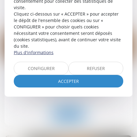
consentement pour collecter des statistiques de
visite.
Lire la suite
Cliquez ci-dessous sur « ACCEPTER » pour accepter
le dépôt de l'ensemble des cookies ou sur «
CONFIGURER » pour choisir quels cookies
nécessitant votre consentement seront déposés
(cookies statistiques), avant de continuer votre visite
du site.
Plus d'informations
19
sept.
CONFIGURER
REFUSER
Retrait-gonflement des sols : une aide pour les
propriétaires victimes de fissures expérimentée
ACCEPTER
dans 11 départements
Droit immobilier
/
Droit de la construction
Lire la suite