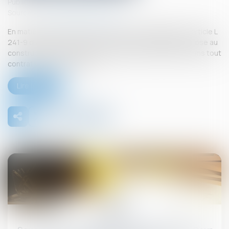
Publié le :
26/09/2025
Source :
www.lemag-juridique.com
En matière de construction de maisons individuelles, l’article L
241-9 du Code de la construction et de l’habitation impose au
constructeur de justifier d’une garantie de paiement dans tout
contrat de sous-traitance...
Lire la suite
26
sept.