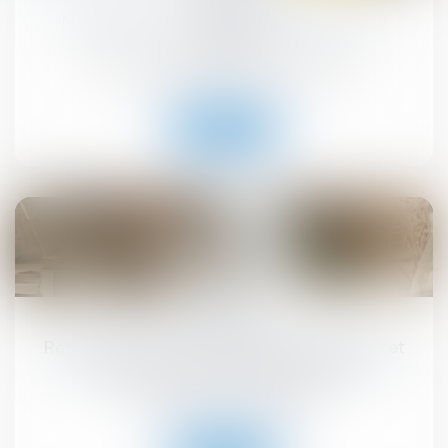
MaPrimeRénov' : redémarrage prévu le 30
septembre
Droit immobilier
/
Droit de la construction
Lire la suite
10
sept.
Registre national des copropriétés : un décret
pour préciser les données à déclarer
Droit immobilier
/
Copropriété