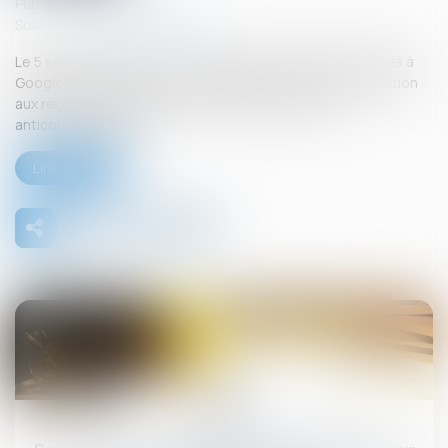
Publié le :
26/09/2025
Source :
www.actu-juridique.fr
Le 5 septembre 2025, la Commission européenne a infligé à
Google une amende de 2,95 milliards d’euros, pour infraction
aux règles européennes en matière de pratiques
anticoncurrentielles...
Lire la suite
26
sept.