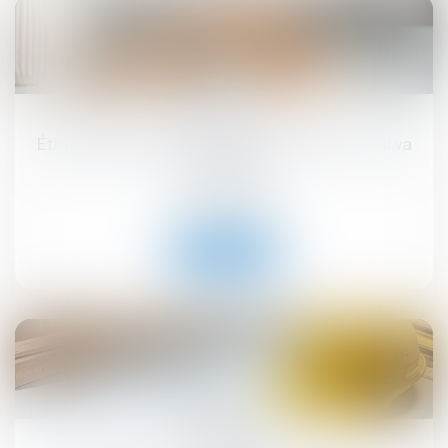
17
sept.
Étiquette énergétique -Calcul du DPE : ce qui va
changer
Droit immobilier
Lire la suite
12
sept.