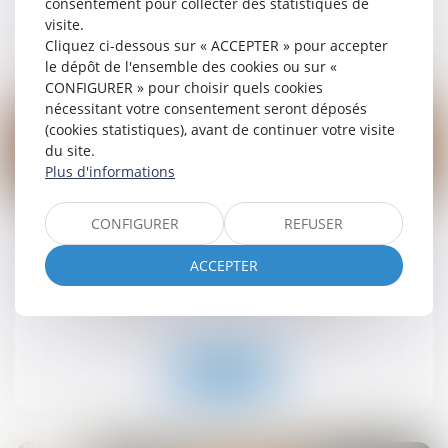
consentement pour collecter des statistiques de
visite.
Lire la suite
Cliquez ci-dessous sur « ACCEPTER » pour accepter
le dépôt de l'ensemble des cookies ou sur «
CONFIGURER » pour choisir quels cookies
nécessitant votre consentement seront déposés
(cookies statistiques), avant de continuer votre visite
du site.
Plus d'informations
19
sept.
CONFIGURER
REFUSER
Retrait-gonflement des sols : une aide pour les
propriétaires victimes de fissures expérimentée
ACCEPTER
dans 11 départements
Droit immobilier
/
Droit de la construction
Lire la suite