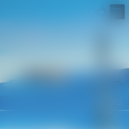
Fr
En
04 50 45 57 81
Rdv en ligne