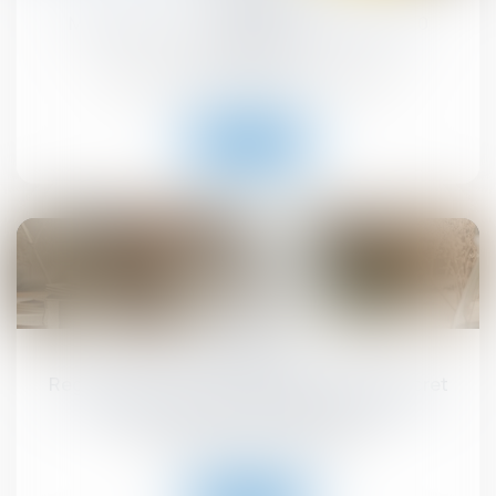
MaPrimeRénov' : redémarrage prévu le 30
septembre
Droit immobilier
/
Droit de la construction
Lire la suite
10
sept.
Registre national des copropriétés : un décret
pour préciser les données à déclarer
Droit immobilier
/
Copropriété