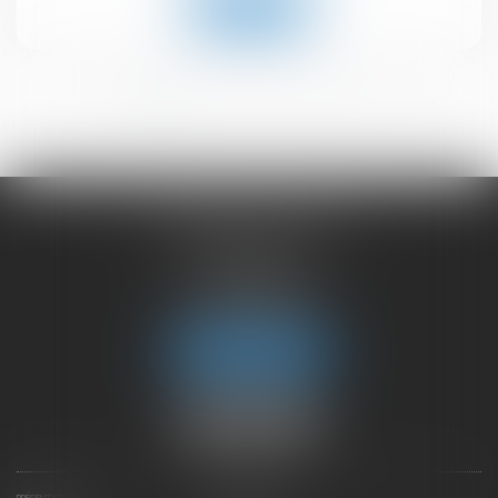
Lire la suite
<<
<
1
2
3
4
5
6
>
>>
CHAMBET AVOCATS
2 rue du Lac
74000 ANNECY
Tél :
04 50 45 57 81
Fax : 04 50 63 42 07
Nous localiser
PRÉSENTATION
EXPERTISES