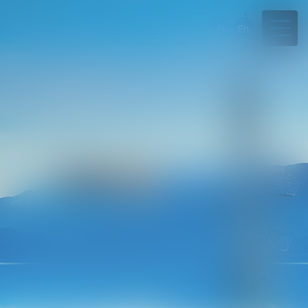
Fr
En
04 50 45 57 81
Rdv en ligne