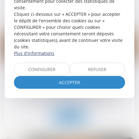
consentement pour collecter des statistiques de
visite.
Lire la suite
Cliquez ci-dessous sur « ACCEPTER » pour accepter
le dépôt de l'ensemble des cookies ou sur «
CONFIGURER » pour choisir quels cookies
nécessitant votre consentement seront déposés
(cookies statistiques), avant de continuer votre visite
du site.
Plus d'informations
19
sept.
CONFIGURER
REFUSER
Retrait-gonflement des sols : une aide pour les
propriétaires victimes de fissures expérimentée
ACCEPTER
dans 11 départements
Droit immobilier
/
Droit de la construction
Lire la suite