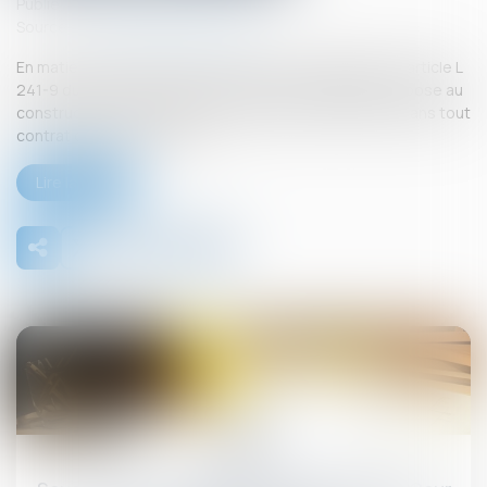
Publié le :
26/09/2025
Source :
www.lemag-juridique.com
En matière de construction de maisons individuelles, l’article L
241-9 du Code de la construction et de l’habitation impose au
constructeur de justifier d’une garantie de paiement dans tout
contrat de sous-traitance...
Lire la suite
26
sept.