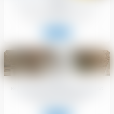
MaPrimeRénov' : redémarrage prévu le 30
septembre
Droit immobilier
/
Droit de la construction
Lire la suite
10
sept.
Registre national des copropriétés : un décret
pour préciser les données à déclarer
Droit immobilier
/
Copropriété