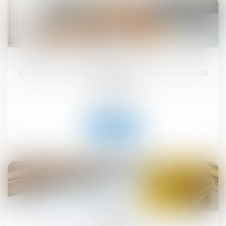
17
sept.
Étiquette énergétique -Calcul du DPE : ce qui va
changer
Droit immobilier
Lire la suite
12
sept.