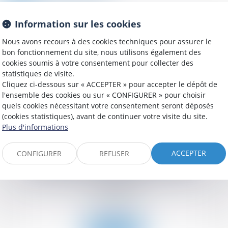
Information sur les cookies
Nous avons recours à des cookies techniques pour assurer le
bon fonctionnement du site, nous utilisons également des
cookies soumis à votre consentement pour collecter des
statistiques de visite.
Cliquez ci-dessous sur « ACCEPTER » pour accepter le dépôt de
l'ensemble des cookies ou sur « CONFIGURER » pour choisir
quels cookies nécessitant votre consentement seront déposés
(cookies statistiques), avant de continuer votre visite du site.
26
Plus d'informations
sept.
Abus de position dominante par Google
ACCEPTER
CONFIGURER
REFUSER
dans le domaine de la publicité en ligne :
2,95 milliards d'euros d'amende - Actu-
Juridique
Droit commercial