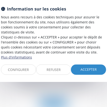
Information sur les cookies
Nous avons recours à des cookies techniques pour assurer le
bon fonctionnement du site, nous utilisons également des
cookies soumis à votre consentement pour collecter des
statistiques de visite.
Cliquez ci-dessous sur « ACCEPTER » pour accepter le dépôt de
l'ensemble des cookies ou sur « CONFIGURER » pour choisir
quels cookies nécessitant votre consentement seront déposés
(cookies statistiques), avant de continuer votre visite du site.
Plus d'informations
19
sept.
ACCEPTER
CONFIGURER
REFUSER
Retrait-gonflement des sols : une aide
pour les propriétaires victimes de fissures
expérimentée dans 11 départements
Droit immobilier
/
Droit de la construction
Lire la suite