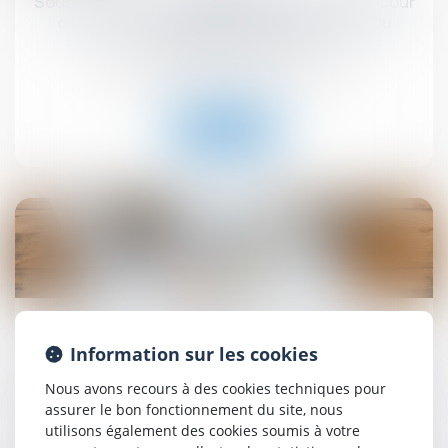
Sous-traitance et garantie de paiement : la Cour
de cassation confirme la responsabilité du
dirigeant de droit
Droit immobilier
/
Droit de la construction
Lire la suite
19
sept.
Retrait-gonflement des sols : une aide pour les
Information sur les cookies
propriétaires victimes de fissures expérimentée
dans 11 départements
Nous avons recours à des cookies techniques pour
assurer le bon fonctionnement du site, nous
Droit immobilier
/
Droit de la construction
utilisons également des cookies soumis à votre