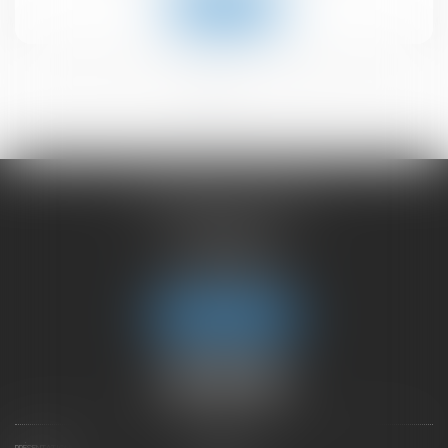
Lire la suite
<<
<
1
2
>
>>
CHAMBET AVOCATS
2 rue du Lac
74000 ANNECY
Tél :
04 50 45 57 81
Fax : 04 50 63 42 07
Nous localiser
PRÉSENTATION
EXPERTISES