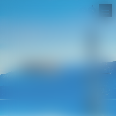
Fr
En
04 50 45 57 81
Rdv en ligne