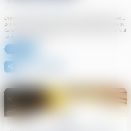
Publié le :
26/09/2025
Source :
www.lemag-juridique.com
En matière de construction de maisons individuelles, l’article L
241-9 du Code de la construction et de l’habitation impose au
constructeur de justifier d’une garantie de paiement dans tout
contrat de sous-traitance...
Lire la suite
26
sept.