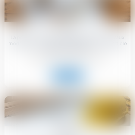
05
sept.
La pompe à chaleur ayant nécessité des travaux
modestes n’est pas un ouvrage au sens de l’article
1792 du Code civil !
Droit immobilier
/
Droit de la construction
Lire la suite
25
juil.