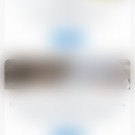
Construction et habitation : rénovation de
l’habitat dégradé
Droit immobilier
/
Droit de la construction
Lire la suite
18
juil.
Retards de chantier : le maître d’œuvre peut être
condamné… même par un tiers au contrat
Droit immobilier
/
Droit de la construction