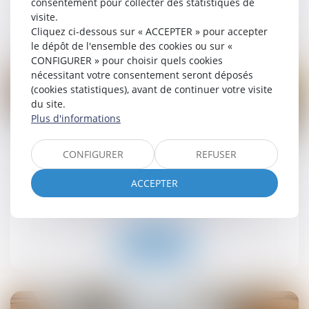
consentement pour collecter des statistiques de
visite.
Lire la suite
Cliquez ci-dessous sur « ACCEPTER » pour accepter
le dépôt de l'ensemble des cookies ou sur «
CONFIGURER » pour choisir quels cookies
nécessitant votre consentement seront déposés
(cookies statistiques), avant de continuer votre visite
du site.
Plus d'informations
12
sept.
CONFIGURER
REFUSER
MaPrimeRénov' : redémarrage prévu le 30
septembre
ACCEPTER
Droit immobilier
/
Droit de la construction
Lire la suite