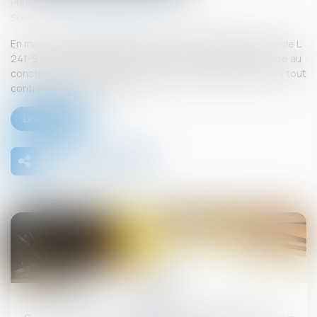
Publié le :
26/09/2025
Source :
www.lemag-juridique.com
En matière de construction de maisons individuelles, l’article L
241-9 du Code de la construction et de l’habitation impose au
constructeur de justifier d’une garantie de paiement dans tout
contrat de sous-traitance...
Lire la suite
26
sept.