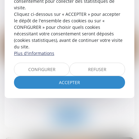
consentement pour collecter des statistiques de
visite.
Lire la suite
Cliquez ci-dessous sur « ACCEPTER » pour accepter
le dépôt de l'ensemble des cookies ou sur «
CONFIGURER » pour choisir quels cookies
nécessitant votre consentement seront déposés
(cookies statistiques), avant de continuer votre visite
du site.
Plus d'informations
19
sept.
CONFIGURER
REFUSER
Retrait-gonflement des sols : une aide pour les
propriétaires victimes de fissures expérimentée
ACCEPTER
dans 11 départements
Droit immobilier
/
Droit de la construction
Lire la suite