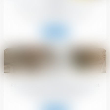
MaPrimeRénov' : redémarrage prévu le 30
septembre
Droit immobilier
/
Droit de la construction
Lire la suite
10
sept.
Registre national des copropriétés : un décret
pour préciser les données à déclarer
Droit immobilier
/
Copropriété