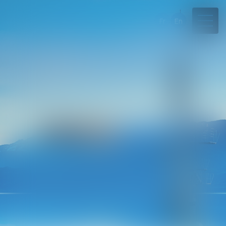
Fr
En
04 50 45 57 81
Rdv en ligne