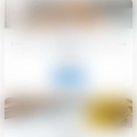
17
sept.
Étiquette énergétique -Calcul du DPE : ce qui va
changer
Droit immobilier
Lire la suite
12
sept.