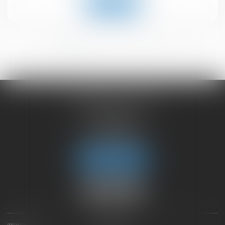
Lire la suite
<<
<
1
2
3
4
5
6
>
>>
CHAMBET AVOCATS
2 rue du Lac
74000 ANNECY
Tél :
04 50 45 57 81
Fax : 04 50 63 42 07
Nous localiser
PRÉSENTATION
EXPERTISES