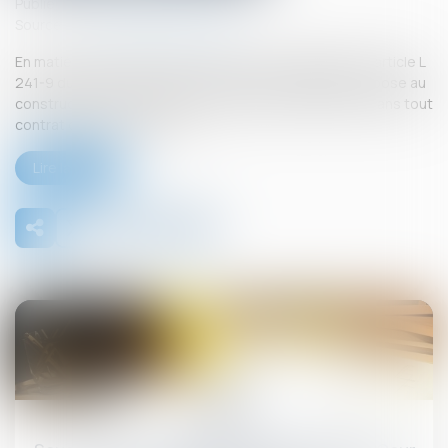
Publié le :
26/09/2025
Source :
www.lemag-juridique.com
En matière de construction de maisons individuelles, l’article L
241-9 du Code de la construction et de l’habitation impose au
constructeur de justifier d’une garantie de paiement dans tout
contrat de sous-traitance...
Lire la suite
26
sept.