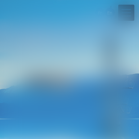
Fr
En
04 50 45 57 81
Rdv en ligne