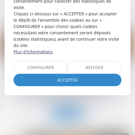
consentement pour collecter des statistiques de
visite.
Lire la suite
Cliquez ci-dessous sur « ACCEPTER » pour accepter
le dépôt de l'ensemble des cookies ou sur «
CONFIGURER » pour choisir quels cookies
nécessitant votre consentement seront déposés
(cookies statistiques), avant de continuer votre visite
du site.
Plus d'informations
19
sept.
CONFIGURER
REFUSER
Retrait-gonflement des sols : une aide pour les
propriétaires victimes de fissures expérimentée
ACCEPTER
dans 11 départements
Droit immobilier
/
Droit de la construction
Lire la suite