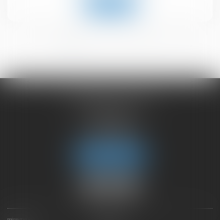
Lire la suite
<<
<
1
2
3
4
5
6
>
>>
CHAMBET AVOCATS
2 rue du Lac
74000 ANNECY
Tél :
04 50 45 57 81
Fax : 04 50 63 42 07
Nous localiser
PRÉSENTATION
EXPERTISES