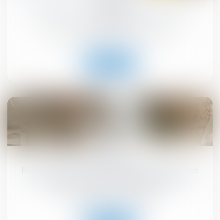
MaPrimeRénov' : redémarrage prévu le 30
septembre
Droit immobilier
/
Droit de la construction
Lire la suite
10
sept.
Registre national des copropriétés : un décret
pour préciser les données à déclarer
Droit immobilier
/
Copropriété