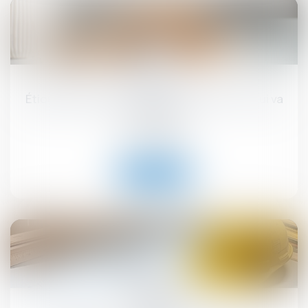
17
sept.
Étiquette énergétique -Calcul du DPE : ce qui va
changer
Droit immobilier
Lire la suite
12
sept.