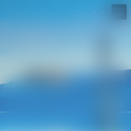
Fr
En
04 50 45 57 81
Rdv en ligne