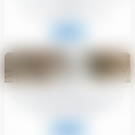
septembre
Droit immobilier
/
Droit de la construction
Lire la suite
10
sept.
Registre national des copropriétés : un décret
pour préciser les données à déclarer
Droit immobilier
/
Copropriété
Lire la suite