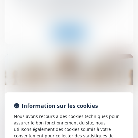
dirigeant de droit
Droit immobilier
/
Droit de la construction
Lire la suite
26
sept.
Abus de position dominante par Google dans le
Information sur les cookies
domaine de la publicité en ligne : 2,95 milliards
d'euros d'amende - Actu-Juridique
Nous avons recours à des cookies techniques pour
Droit commercial
assurer le bon fonctionnement du site, nous
utilisons également des cookies soumis à votre
consentement pour collecter des statistiques de