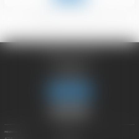
<<
<
1
2
3
4
5
6
>
>>
CHAMBET AVOCATS
2 rue du Lac
74000 ANNECY
Tél :
04 50 45 57 81
Fax : 04 50 63 42 07
Nous localiser
PRÉSENTATION
EXPERTISES
ACTUS
CONTACTEZ-NOUS