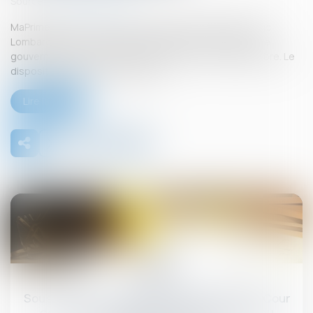
Source :
edito.seloger.com
MaPrimeRénov’ : alors que le ministre de l’Économie, Éric
Lombard, avait annoncé une suspension du dispositif, le
gouvernement a confirmé sa reprise dès le 30 septembre. Le
dispositif a toutefois été allégé...
Lire la suite
26
sept.
Sous-traitance et garantie de paiement : la Cour
de cassation confirme la responsabilité du