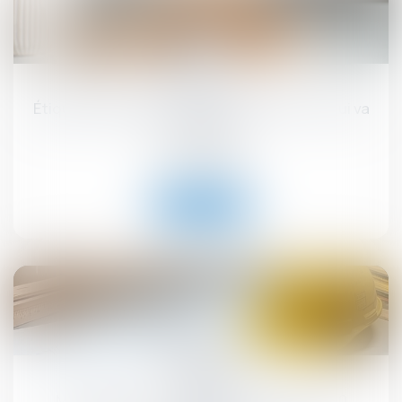
17
sept.
Étiquette énergétique -Calcul du DPE : ce qui va
changer
Droit immobilier
Lire la suite
12
sept.
MaPrimeRénov' : redémarrage prévu le 30