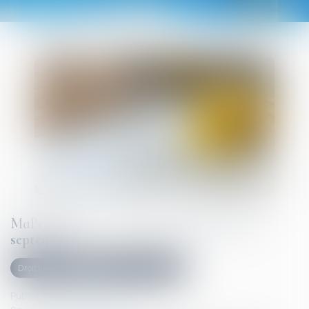
MaPrimeRénov' : redémarrage prévu le 30
septembre
Droit immobilier
Droit de la construction
Publié le :
12/09/2025