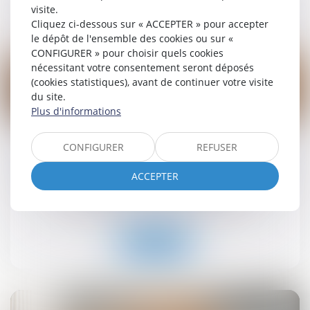
Lire la suite
visite.
Cliquez ci-dessous sur « ACCEPTER » pour accepter
le dépôt de l'ensemble des cookies ou sur «
CONFIGURER » pour choisir quels cookies
nécessitant votre consentement seront déposés
(cookies statistiques), avant de continuer votre visite
du site.
Plus d'informations
19
sept.
CONFIGURER
REFUSER
Retrait-gonflement des sols : une aide pour les
propriétaires victimes de fissures expérimentée
ACCEPTER
dans 11 départements
Droit immobilier
/
Droit de la construction
Lire la suite