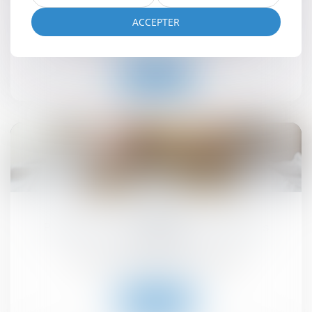
l'authenticité des justificatifs de revenus ?
ACCEPTER
Droit immobilier
/
Droit de la propriété
Lire la suite
10
juin
Prêts à taux zéro : des précisions pour les
nouveaux
Droit immobilier
/
Droit de la propriété
Lire la suite