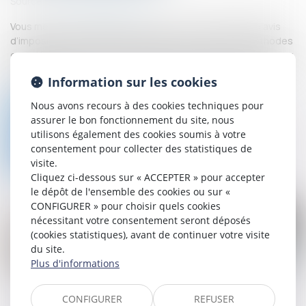
Source :
www.economie.gouv.fr
Vous mettez un logement en location et voulez vérifier l’avis
d’imposition d’un locataire potentiel ? Il existe deux méthodes
complémentaires pour vérifier les informations transmises par
le candidat à la location : le code-barres 2D-Doc et le Service
Information sur les cookies
de Vérification des Avis d’Impôt sur le Revenu (SVAIR)...
Nous avons recours à des cookies techniques pour
Lire la suite
assurer le bon fonctionnement du site, nous
utilisons également des cookies soumis à votre
consentement pour collecter des statistiques de
visite.
Cliquez ci-dessous sur « ACCEPTER » pour accepter
le dépôt de l'ensemble des cookies ou sur «
CONFIGURER » pour choisir quels cookies
nécessitant votre consentement seront déposés
(cookies statistiques), avant de continuer votre visite
du site.
Plus d'informations
30
juil.
CONFIGURER
REFUSER
Propriétaires : comment vous assurer de