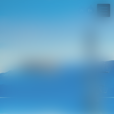
Fr
En
04 50 45 57 81
Rdv en ligne