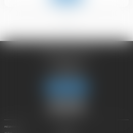
<<
<
1
>
>>
CHAMBET AVOCATS
2 rue du Lac
74000 ANNECY
Tél :
04 50 45 57 81
Fax : 04 50 63 42 07
Nous localiser
PRÉSENTATION
EXPERTISES
ACTUS
CONTACTEZ-NOUS