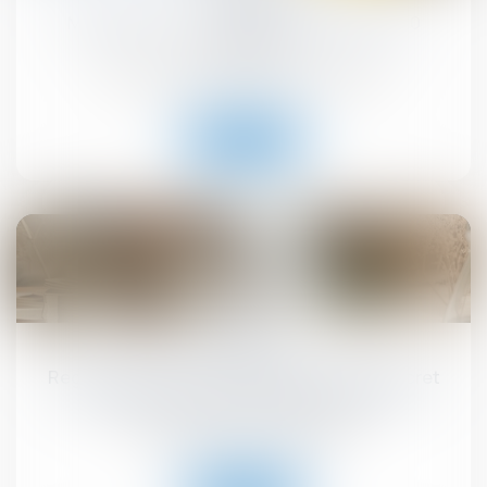
MaPrimeRénov' : redémarrage prévu le 30
septembre
Droit immobilier
/
Droit de la construction
Lire la suite
10
sept.
Registre national des copropriétés : un décret
pour préciser les données à déclarer
Droit immobilier
/
Copropriété