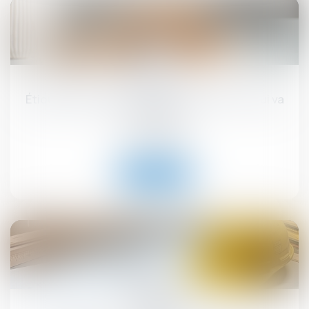
17
sept.
Étiquette énergétique -Calcul du DPE : ce qui va
changer
Droit immobilier
Lire la suite
12
sept.