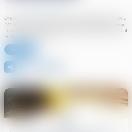
Publié le :
26/09/2025
Source :
www.lemag-juridique.com
En matière de construction de maisons individuelles, l’article L
241-9 du Code de la construction et de l’habitation impose au
constructeur de justifier d’une garantie de paiement dans tout
contrat de sous-traitance...
Lire la suite
26
sept.