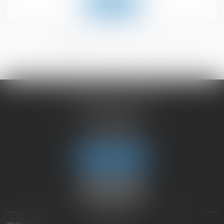
Lire la suite
<<
<
1
2
3
4
5
6
>
>>
CHAMBET AVOCATS
2 rue du Lac
74000 ANNECY
Tél :
04 50 45 57 81
Fax : 04 50 63 42 07
Nous localiser
PRÉSENTATION
EXPERTISES