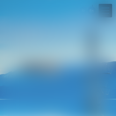
Fr
En
04 50 45 57 81
Rdv en ligne