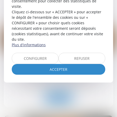
consentement pour collecter des statistiques de
visite.
Lire la suite
Cliquez ci-dessous sur « ACCEPTER » pour accepter
le dépôt de l'ensemble des cookies ou sur «
CONFIGURER » pour choisir quels cookies
nécessitant votre consentement seront déposés
(cookies statistiques), avant de continuer votre visite
du site.
Plus d'informations
19
sept.
CONFIGURER
REFUSER
Retrait-gonflement des sols : une aide pour les
propriétaires victimes de fissures expérimentée
ACCEPTER
dans 11 départements
Droit immobilier
/
Droit de la construction
Lire la suite