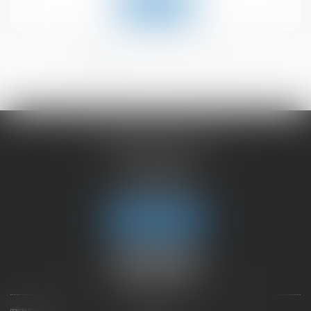
Lire la suite
<<
<
1
2
3
4
5
6
>
>>
CHAMBET AVOCATS
2 rue du Lac
74000 ANNECY
Tél :
04 50 45 57 81
Fax : 04 50 63 42 07
Nous localiser
PRÉSENTATION
EXPERTISES