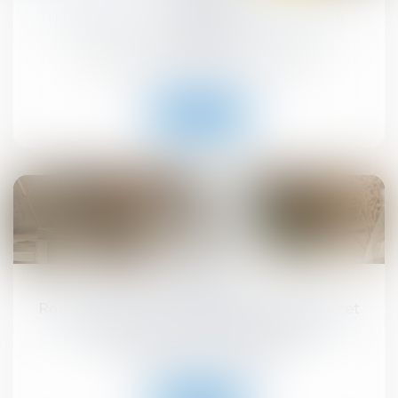
MaPrimeRénov' : redémarrage prévu le 30
septembre
Droit immobilier
/
Droit de la construction
Lire la suite
10
sept.
Registre national des copropriétés : un décret
pour préciser les données à déclarer
Droit immobilier
/
Copropriété