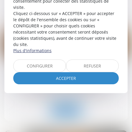
consentement pour collecter des statistiques de
visite.
Lire la suite
Cliquez ci-dessous sur « ACCEPTER » pour accepter
le dépôt de l'ensemble des cookies ou sur «
CONFIGURER » pour choisir quels cookies
nécessitant votre consentement seront déposés
(cookies statistiques), avant de continuer votre visite
du site.
Plus d'informations
19
sept.
CONFIGURER
REFUSER
Retrait-gonflement des sols : une aide pour les
propriétaires victimes de fissures expérimentée
ACCEPTER
dans 11 départements
Droit immobilier
/
Droit de la construction
Lire la suite