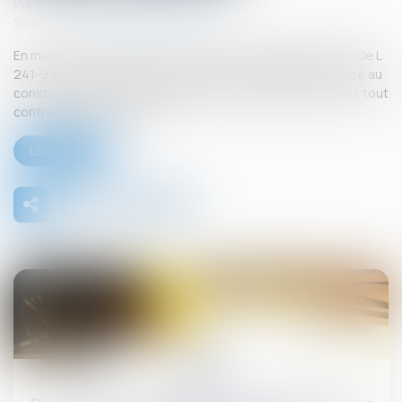
Publié le :
26/09/2025
Source :
www.lemag-juridique.com
En matière de construction de maisons individuelles, l’article L
241-9 du Code de la construction et de l’habitation impose au
constructeur de justifier d’une garantie de paiement dans tout
contrat de sous-traitance...
Lire la suite
26
sept.