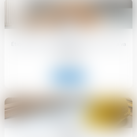
17
sept.
Étiquette énergétique -Calcul du DPE : ce qui va
changer
Droit immobilier
Lire la suite
12
sept.