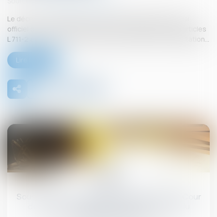
Source :
www.lemag-juridique.com
Le décret n° 2025-831 du 19 août 2025, publié au Journal
officiel du 21 août 2025, est pris pour l’application des articles
L 711-2 et L 711-3 du Code de la construction et de l’habitation...
Lire la suite
26
sept.
Sous-traitance et garantie de paiement : la Cour
de cassation confirme la responsabilité du
dirigeant de droit