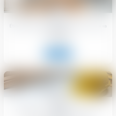
17
sept.
Étiquette énergétique -Calcul du DPE : ce qui va
changer
Droit immobilier
Lire la suite
12
sept.
MaPrimeRénov' : redémarrage prévu le 30
septembre