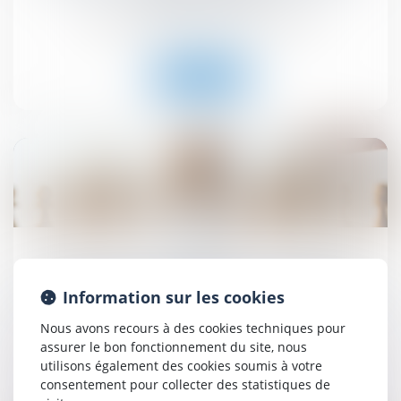
Droit immobilier
/
Droit de la construction
Lire la suite
26
sept.
Abus de position dominante par Google dans le
domaine de la publicité en ligne : 2,95 milliards
Information sur les cookies
d'euros d'amende - Actu-Juridique
Nous avons recours à des cookies techniques pour
Droit commercial
assurer le bon fonctionnement du site, nous
utilisons également des cookies soumis à votre
consentement pour collecter des statistiques de
Lire la suite