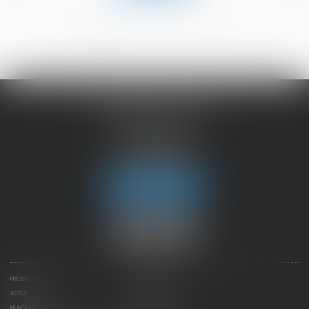
<<
<
1
2
3
4
5
6
>
>>
CHAMBET AVOCATS
2 rue du Lac
74000 ANNECY
Tél :
04 50 45 57 81
Fax : 04 50 63 42 07
Nous localiser
PRÉSENTATION
EXPERTISES
ACTUS
CONTACTEZ-NOUS
HONORAIRES
PLAN DU SITE