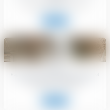
Droit immobilier
/
Droit de la construction
Lire la suite
10
sept.
Registre national des copropriétés : un décret
pour préciser les données à déclarer
Droit immobilier
/
Copropriété
Lire la suite