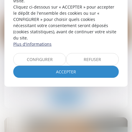
visite.
Cliquez ci-dessous sur « ACCEPTER » pour accepter
le dépôt de l'ensemble des cookies ou sur «
CONFIGURER » pour choisir quels cookies
nécessitant votre consentement seront déposés
(cookies statistiques), avant de continuer votre visite
du site.
19
Plus d'informations
sept.
Retrait-gonflement des sols : une aide pour les
CONFIGURER
REFUSER
propriétaires victimes de fissures expérimentée
dans 11 départements
ACCEPTER
Droit immobilier
/
Droit de la construction
Lire la suite