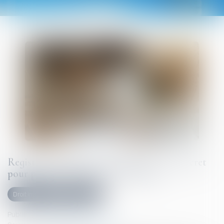
Registre national des copropriétés : un décret
pour préciser les données à déclarer
Droit immobilier
Copropriété
Publié le :
10/09/2025