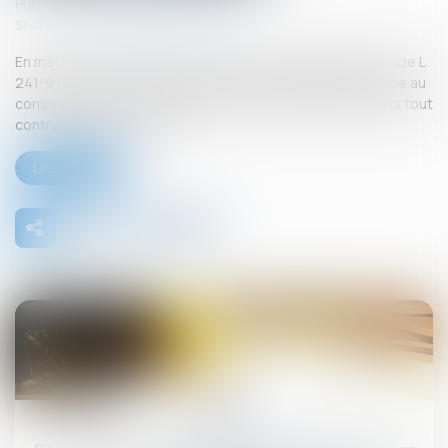
Publié le :
26/09/2025
Source :
www.lemag-juridique.com
En matière de construction de maisons individuelles, l’article L
241-9 du Code de la construction et de l’habitation impose au
constructeur de justifier d’une garantie de paiement dans tout
contrat de sous-traitance...
Lire la suite
26
sept.