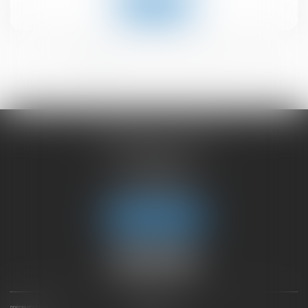
Lire la suite
<<
<
1
2
3
4
5
6
>
>>
CHAMBET AVOCATS
2 rue du Lac
74000 ANNECY
Tél :
04 50 45 57 81
Fax : 04 50 63 42 07
Nous localiser
PRÉSENTATION
EXPERTISES