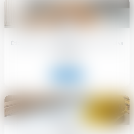
17
sept.
Étiquette énergétique -Calcul du DPE : ce qui va
changer
Droit immobilier
Lire la suite
12
sept.