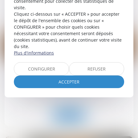
consentement pour collecter des statistiques de
visite.
Lire la suite
Cliquez ci-dessous sur « ACCEPTER » pour accepter
le dépôt de l'ensemble des cookies ou sur «
CONFIGURER » pour choisir quels cookies
nécessitant votre consentement seront déposés
(cookies statistiques), avant de continuer votre visite
du site.
Plus d'informations
19
sept.
CONFIGURER
REFUSER
Retrait-gonflement des sols : une aide pour les
propriétaires victimes de fissures expérimentée
ACCEPTER
dans 11 départements
Droit immobilier
/
Droit de la construction
Lire la suite