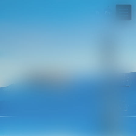
Fr
En
04 50 45 57 81
Rdv en ligne