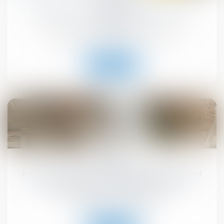
MaPrimeRénov' : redémarrage prévu le 30
septembre
Droit immobilier
/
Droit de la construction
Lire la suite
10
sept.
Registre national des copropriétés : un décret
pour préciser les données à déclarer
Droit immobilier
/
Copropriété