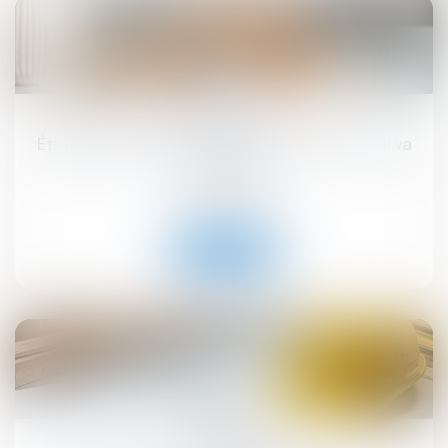
17
sept.
Étiquette énergétique -Calcul du DPE : ce qui va
changer
Droit immobilier
Lire la suite
12
sept.