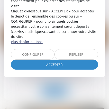
consentement pour collecter des statistiques de
visite.
Lire la suite
Cliquez ci-dessous sur « ACCEPTER » pour accepter
le dépôt de l'ensemble des cookies ou sur «
CONFIGURER » pour choisir quels cookies
nécessitant votre consentement seront déposés
(cookies statistiques), avant de continuer votre visite
du site.
Plus d'informations
19
sept.
CONFIGURER
REFUSER
Retrait-gonflement des sols : une aide pour les
propriétaires victimes de fissures expérimentée
ACCEPTER
dans 11 départements
Droit immobilier
/
Droit de la construction
Lire la suite