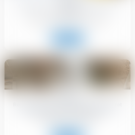
MaPrimeRénov' : redémarrage prévu le 30
septembre
Droit immobilier
/
Droit de la construction
Lire la suite
10
sept.
Registre national des copropriétés : un décret
pour préciser les données à déclarer
Droit immobilier
/
Copropriété