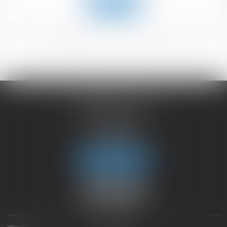
Lire la suite
<<
<
1
2
3
4
5
6
>
>>
CHAMBET AVOCATS
2 rue du Lac
74000 ANNECY
Tél :
04 50 45 57 81
Fax : 04 50 63 42 07
Nous localiser
PRÉSENTATION
EXPERTISES