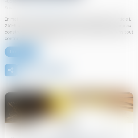
Publié le :
26/09/2025
Source :
www.lemag-juridique.com
En matière de construction de maisons individuelles, l’article L
241-9 du Code de la construction et de l’habitation impose au
constructeur de justifier d’une garantie de paiement dans tout
contrat de sous-traitance...
Lire la suite
26
sept.