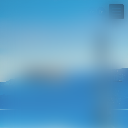
Fr
En
04 50 45 57 81
Rdv en ligne