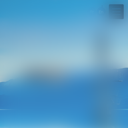
Fr
En
04 50 45 57 81
Rdv en ligne