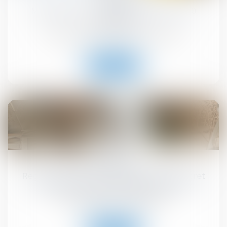
MaPrimeRénov' : redémarrage prévu le 30
septembre
Droit immobilier
/
Droit de la construction
Lire la suite
10
sept.
Registre national des copropriétés : un décret
pour préciser les données à déclarer
Droit immobilier
/
Copropriété