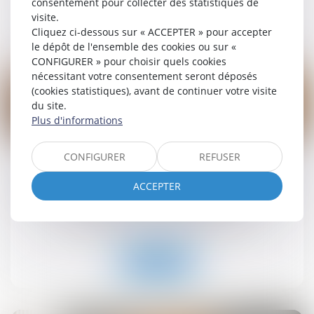
consentement pour collecter des statistiques de
visite.
Lire la suite
Cliquez ci-dessous sur « ACCEPTER » pour accepter
le dépôt de l'ensemble des cookies ou sur «
CONFIGURER » pour choisir quels cookies
nécessitant votre consentement seront déposés
(cookies statistiques), avant de continuer votre visite
du site.
Plus d'informations
19
sept.
CONFIGURER
REFUSER
Retrait-gonflement des sols : une aide pour les
propriétaires victimes de fissures expérimentée
ACCEPTER
dans 11 départements
Droit immobilier
/
Droit de la construction
Lire la suite