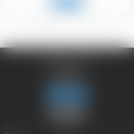
Lire la suite
<<
<
1
2
3
4
5
6
>
>>
CHAMBET AVOCATS
2 rue du Lac
74000 ANNECY
Tél :
04 50 45 57 81
Fax : 04 50 63 42 07
Nous localiser
PRÉSENTATION
EXPERTISES