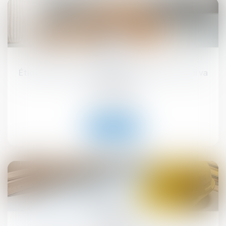
17
sept.
Étiquette énergétique -Calcul du DPE : ce qui va
changer
Droit immobilier
Lire la suite
12
sept.