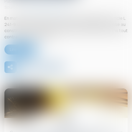
Publié le :
26/09/2025
Source :
www.lemag-juridique.com
En matière de construction de maisons individuelles, l’article L
241-9 du Code de la construction et de l’habitation impose au
constructeur de justifier d’une garantie de paiement dans tout
contrat de sous-traitance...
Lire la suite
26
sept.