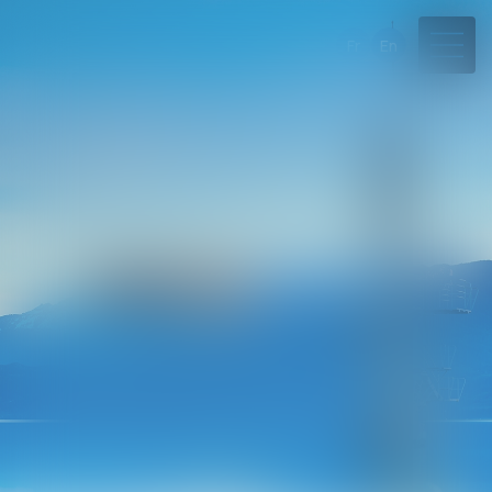
Fr
En
04 50 45 57 81
Rdv en ligne