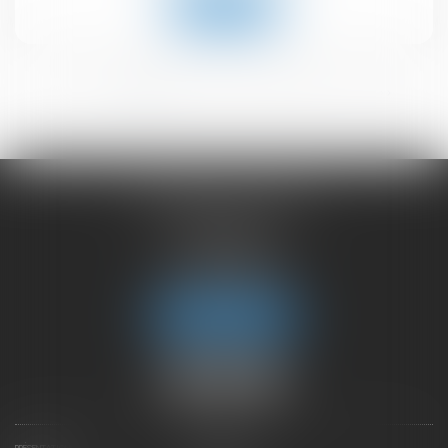
Lire la suite
<<
<
1
2
3
4
5
6
>
>>
CHAMBET AVOCATS
2 rue du Lac
74000 ANNECY
Tél :
04 50 45 57 81
Fax : 04 50 63 42 07
Nous localiser
PRÉSENTATION
EXPERTISES