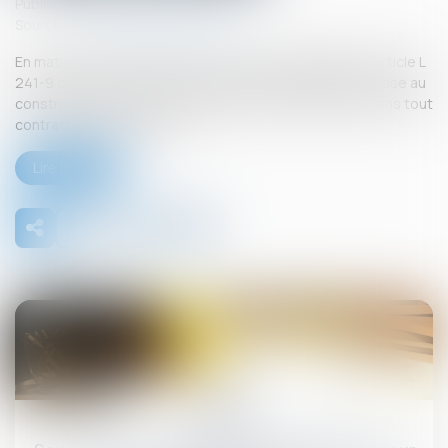
Publié le :
26/09/2025
Source :
www.lemag-juridique.com
En matière de construction de maisons individuelles, l’article L
241-9 du Code de la construction et de l’habitation impose au
constructeur de justifier d’une garantie de paiement dans tout
contrat de sous-traitance...
Lire la suite
26
sept.