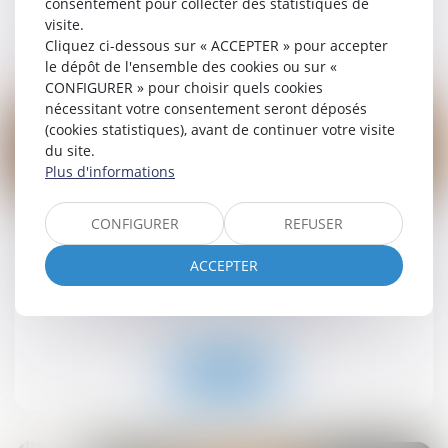
consentement pour collecter des statistiques de
visite.
Lire la suite
Cliquez ci-dessous sur « ACCEPTER » pour accepter
le dépôt de l'ensemble des cookies ou sur «
CONFIGURER » pour choisir quels cookies
nécessitant votre consentement seront déposés
(cookies statistiques), avant de continuer votre visite
du site.
Plus d'informations
19
sept.
CONFIGURER
REFUSER
Retrait-gonflement des sols : une aide pour les
propriétaires victimes de fissures expérimentée
ACCEPTER
dans 11 départements
Droit immobilier
/
Droit de la construction
Lire la suite