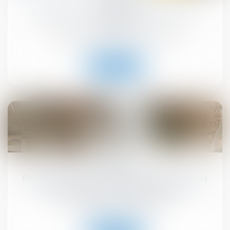
MaPrimeRénov' : redémarrage prévu le 30
septembre
Droit immobilier
/
Droit de la construction
Lire la suite
10
sept.
Registre national des copropriétés : un décret
pour préciser les données à déclarer
Droit immobilier
/
Copropriété