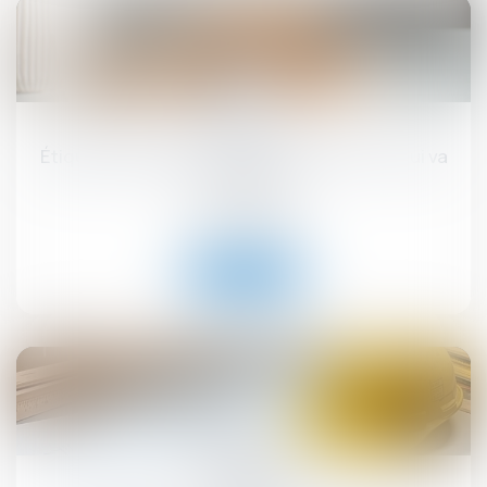
17
sept.
Étiquette énergétique -Calcul du DPE : ce qui va
changer
Droit immobilier
Lire la suite
12
sept.