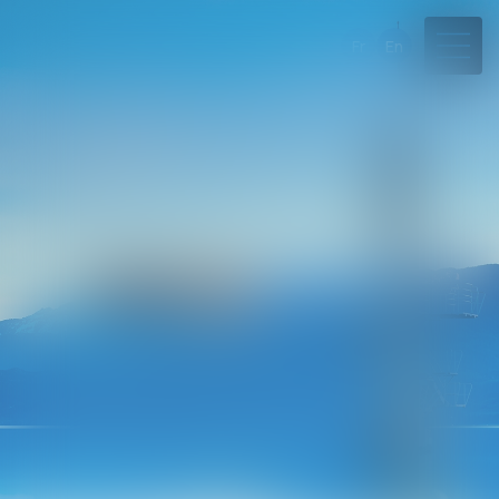
Fr
En
04 50 45 57 81
Rdv en ligne