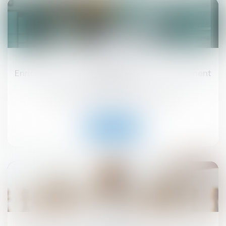
20
juin
Enrichissement injustifié : une action strictement
subsidiaire !
Droit immobilier
/
Droit de la construction
Lire la suite
19
juin