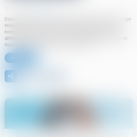
Publié le :
27/06/2025
Source :
www.boursier.com
Depuis plusieurs années, la législation relative au démarchage
téléphonique n’a cessé de se durcir pour faire face aux
nombreux abus en la matière. Face à l’impuissance de ces
différentes « tentatives », une interdiction pure et simple de
tout démarchage téléphonique a été votée...
Lire la suite
02
juil.