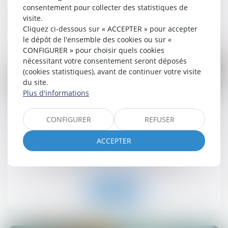
consentement pour collecter des statistiques de
Lire la suite
visite.
Cliquez ci-dessous sur « ACCEPTER » pour accepter
le dépôt de l'ensemble des cookies ou sur «
CONFIGURER » pour choisir quels cookies
nécessitant votre consentement seront déposés
(cookies statistiques), avant de continuer votre visite
du site.
Plus d'informations
25
juin
CONFIGURER
REFUSER
Suivi approfondi des recommandations relatives à
la conception et à la mise en œuvre de la
ACCEPTER
réduction de loyer de solidarité (RLS)
Droit immobilier
/
Baux d'habitation
Lire la suite