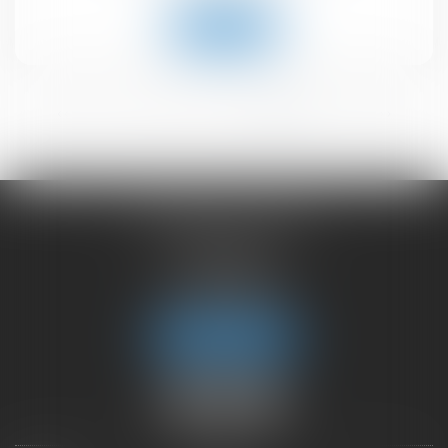
Lire la suite
<<
<
1
2
3
4
5
6
>
>>
CHAMBET AVOCATS
2 rue du Lac
74000 ANNECY
Tél :
04 50 45 57 81
Fax : 04 50 63 42 07
Nous localiser