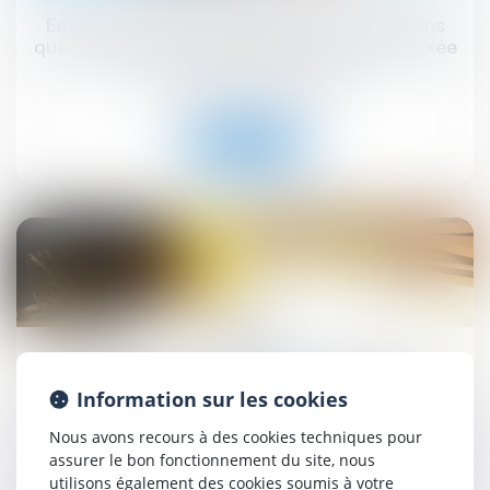
Emprunt du syndicat : la liste des informations
que le prêteur peut demander au syndic est fixée
Droit immobilier
/
Copropriété
Lire la suite
27
juin
MaPrimeRénov' : la suspension estivale ne
Information sur les cookies
concernera finalement pas les rénovations par
geste unique de travaux
Nous avons recours à des cookies techniques pour
Droit immobilier
/
Droit de la construction
assurer le bon fonctionnement du site, nous
utilisons également des cookies soumis à votre