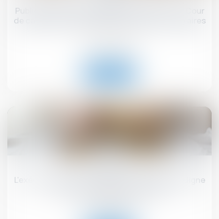
Publicité télévisée et grande distribution : la Cour
de cassation encadre les promotions temporaires
!
Droit commercial
Lire la suite
18
juin
L'exécutif renforce la lutte contre l'habitat indigne
et les marchands de sommeil
Droit immobilier