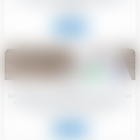
Droit immobilier
Lire la suite
19
août
La régularisation postérieure des loyers fait échec
à la résiliation du bail en procédure collective !
Droit commercial
/
Baux commerciaux
Lire la suite