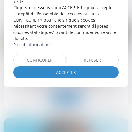
visite.
Lire la suite
Cliquez ci-dessous sur « ACCEPTER » pour accepter
le dépôt de l'ensemble des cookies ou sur «
CONFIGURER » pour choisir quels cookies
nécessitant votre consentement seront déposés
(cookies statistiques), avant de continuer votre visite
du site.
Plus d'informations
03
sept.
CONFIGURER
REFUSER
Encadrement des loyers des baux d’habitation :
prolongation du dispositif jusqu’en 2026
ACCEPTER
Droit immobilier
/
Baux d'habitation
Lire la suite