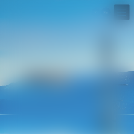
Fr
En
04 50 45 57 81
Rdv en ligne