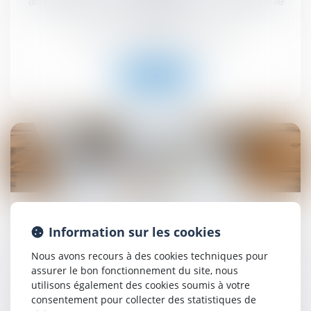
arrêté de péril grave et imminent concernant le
local loué
Droit commercial
/
Baux commerciaux
Lire la suite
05
sept.
La pompe à chaleur ayant nécessité des travaux
Information sur les cookies
modestes n’est pas un ouvrage au sens de l’article
1792 du Code civil !
Nous avons recours à des cookies techniques pour
assurer le bon fonctionnement du site, nous
Droit immobilier
/
Droit de la construction
utilisons également des cookies soumis à votre
consentement pour collecter des statistiques de