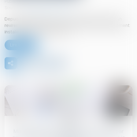
Publié le :
05/09/2025
Source :
www.lemag-juridique.com
Depuis quelques années, la Cour de cassation a opéré un
revirement important concernant les éléments d’équipement
installés sur un ouvrage existant...
Lire la suite
09
sept.
Mise en demeure d'un bailleur commercial par