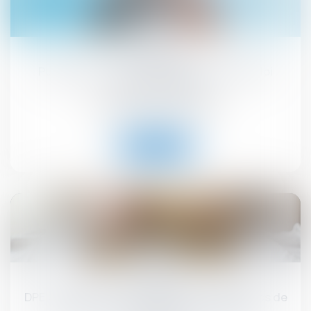
26
août
Publication du décret d'application de la loi
habitat dégradé
Droit immobilier
/
Copropriété
Lire la suite
19
août
DPE : la lutte contre la fraude aux diagnostics de
performance énergétique se renforce