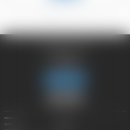
<<
<
1
2
3
4
5
6
>
>>
CHAMBET AVOCATS
2 rue du Lac
74000 ANNECY
Tél :
04 50 45 57 81
Fax : 04 50 63 42 07
Nous localiser
PRÉSENTATION
EXPERTISES
ACTUS
CONTACTEZ-NOUS