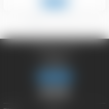
Lire la suite
<<
<
1
2
3
4
5
6
>
>>
CHAMBET AVOCATS
2 rue du Lac
74000 ANNECY
Tél :
04 50 45 57 81
Fax : 04 50 63 42 07
Nous localiser
PRÉSENTATION
EXPERTISES