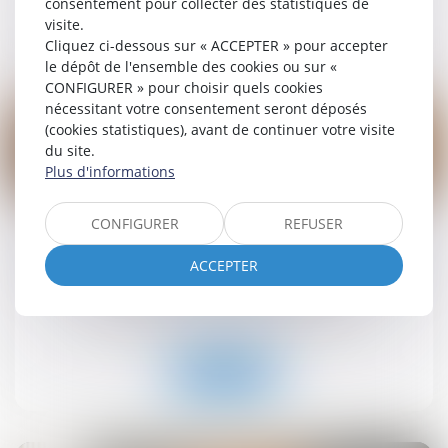
consentement pour collecter des statistiques de
visite.
Lire la suite
Cliquez ci-dessous sur « ACCEPTER » pour accepter
le dépôt de l'ensemble des cookies ou sur «
CONFIGURER » pour choisir quels cookies
nécessitant votre consentement seront déposés
(cookies statistiques), avant de continuer votre visite
du site.
Plus d'informations
19
sept.
CONFIGURER
REFUSER
Retrait-gonflement des sols : une aide pour les
propriétaires victimes de fissures expérimentée
ACCEPTER
dans 11 départements
Droit immobilier
/
Droit de la construction
Lire la suite