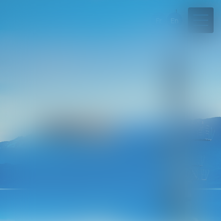
Fr
En
04 50 45 57 81
Rdv en ligne