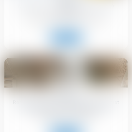
MaPrimeRénov' : redémarrage prévu le 30
septembre
Droit immobilier
/
Droit de la construction
Lire la suite
10
sept.
Registre national des copropriétés : un décret
pour préciser les données à déclarer
Droit immobilier
/
Copropriété