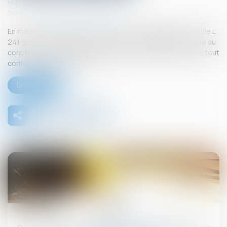
Publié le :
26/09/2025
Source :
www.lemag-juridique.com
En matière de construction de maisons individuelles, l’article L
241-9 du Code de la construction et de l’habitation impose au
constructeur de justifier d’une garantie de paiement dans tout
contrat de sous-traitance...
Lire la suite
26
sept.