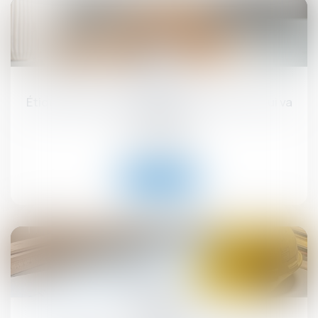
17
sept.
Étiquette énergétique -Calcul du DPE : ce qui va
changer
Droit immobilier
Lire la suite
12
sept.