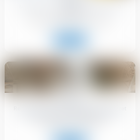
MaPrimeRénov' : redémarrage prévu le 30
septembre
Droit immobilier
/
Droit de la construction
Lire la suite
10
sept.
Registre national des copropriétés : un décret
pour préciser les données à déclarer
Droit immobilier
/
Copropriété