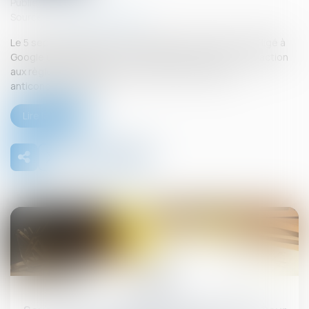
Publié le :
26/09/2025
Source :
www.actu-juridique.fr
Le 5 septembre 2025, la Commission européenne a infligé à
Google une amende de 2,95 milliards d’euros, pour infraction
aux règles européennes en matière de pratiques
anticoncurrentielles...
Lire la suite
26
sept.