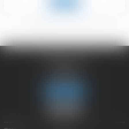
Lire la suite
<<
<
1
2
3
4
5
6
>
>>
CHAMBET AVOCATS
2 rue du Lac
74000 ANNECY
Tél :
04 50 45 57 81
Fax : 04 50 63 42 07
Nous localiser
PRÉSENTATION
EXPERTISES