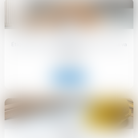
17
sept.
Étiquette énergétique -Calcul du DPE : ce qui va
changer
Droit immobilier
Lire la suite
12
sept.