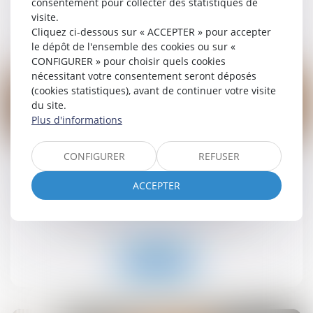
consentement pour collecter des statistiques de
visite.
Lire la suite
Cliquez ci-dessous sur « ACCEPTER » pour accepter
le dépôt de l'ensemble des cookies ou sur «
CONFIGURER » pour choisir quels cookies
nécessitant votre consentement seront déposés
(cookies statistiques), avant de continuer votre visite
du site.
Plus d'informations
19
sept.
CONFIGURER
REFUSER
Retrait-gonflement des sols : une aide pour les
propriétaires victimes de fissures expérimentée
ACCEPTER
dans 11 départements
Droit immobilier
/
Droit de la construction
Lire la suite