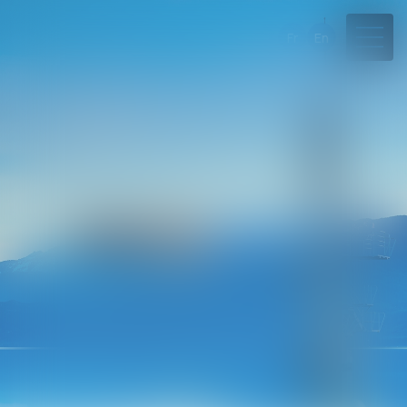
Fr
En
04 50 45 57 81
Rdv en ligne