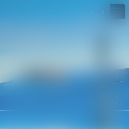
Fr
En
04 50 45 57 81
Rdv en ligne