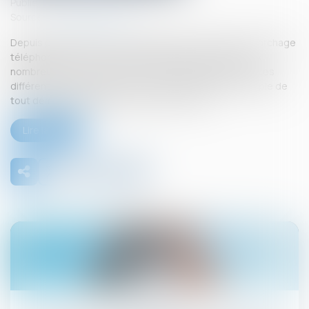
Publié le :
27/06/2025
Source :
www.boursier.com
Depuis plusieurs années, la législation relative au démarchage
téléphonique n’a cessé de se durcir pour faire face aux
nombreux abus en la matière. Face à l’impuissance de ces
différentes « tentatives », une interdiction pure et simple de
tout démarchage téléphonique a été votée...
Lire la suite
02
juil.