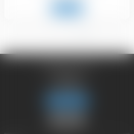
Lire la suite
<<
<
1
2
3
4
5
6
>
>>
CHAMBET AVOCATS
2 rue du Lac
74000 ANNECY
Tél :
04 50 45 57 81
Fax : 04 50 63 42 07
Nous localiser