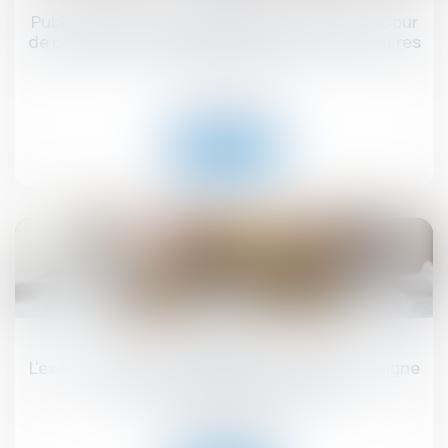
Publicité télévisée et grande distribution : la Cour
de cassation encadre les promotions temporaires
!
Droit commercial
Lire la suite
18
juin
L'exécutif renforce la lutte contre l'habitat indigne
et les marchands de sommeil
Droit immobilier