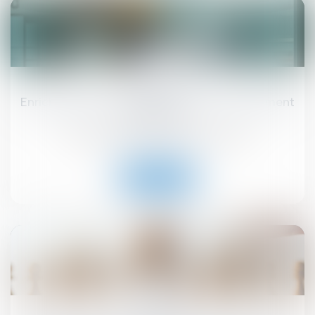
20
juin
Enrichissement injustifié : une action strictement
subsidiaire !
Droit immobilier
/
Droit de la construction
Lire la suite
19
juin