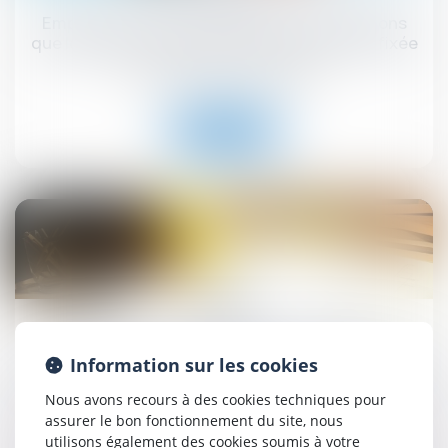
Emprunt du syndicat : la liste des informations
que le prêteur peut demander au syndic est fixée
Droit immobilier
/
Copropriété
Lire la suite
27
juin
MaPrimeRénov' : la suspension estivale ne
Information sur les cookies
concernera finalement pas les rénovations par
geste unique de travaux
Nous avons recours à des cookies techniques pour
Droit immobilier
/
Droit de la construction
assurer le bon fonctionnement du site, nous
utilisons également des cookies soumis à votre