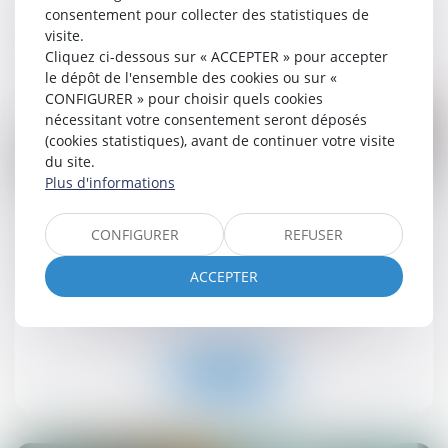
consentement pour collecter des statistiques de
Lire la suite
visite.
Cliquez ci-dessous sur « ACCEPTER » pour accepter
le dépôt de l'ensemble des cookies ou sur «
CONFIGURER » pour choisir quels cookies
nécessitant votre consentement seront déposés
(cookies statistiques), avant de continuer votre visite
du site.
Plus d'informations
25
juin
CONFIGURER
REFUSER
Suivi approfondi des recommandations relatives à
la conception et à la mise en œuvre de la
ACCEPTER
réduction de loyer de solidarité (RLS)
Droit immobilier
/
Baux d'habitation
Lire la suite