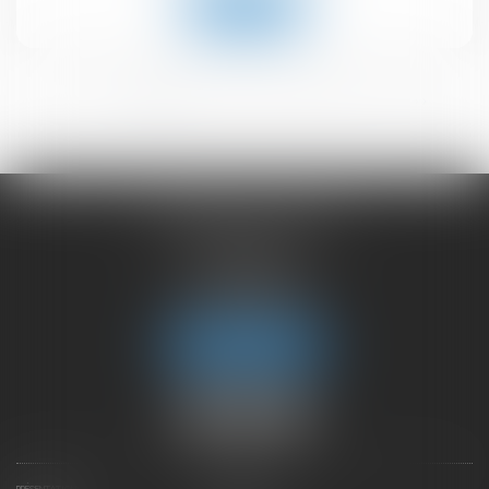
Lire la suite
<<
<
1
2
3
4
5
6
>
>>
CHAMBET AVOCATS
2 rue du Lac
74000 ANNECY
Tél :
04 50 45 57 81
Fax : 04 50 63 42 07
Nous localiser
PRÉSENTATION
EXPERTISES