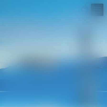
Fr
En
04 50 45 57 81
Rdv en ligne