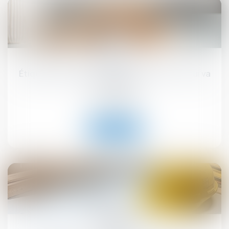
17
sept.
Étiquette énergétique -Calcul du DPE : ce qui va
changer
Droit immobilier
Lire la suite
12
sept.