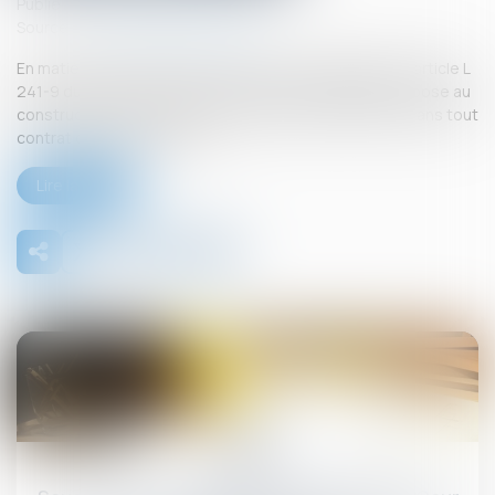
Publié le :
26/09/2025
Source :
www.lemag-juridique.com
En matière de construction de maisons individuelles, l’article L
241-9 du Code de la construction et de l’habitation impose au
constructeur de justifier d’une garantie de paiement dans tout
contrat de sous-traitance...
Lire la suite
26
sept.