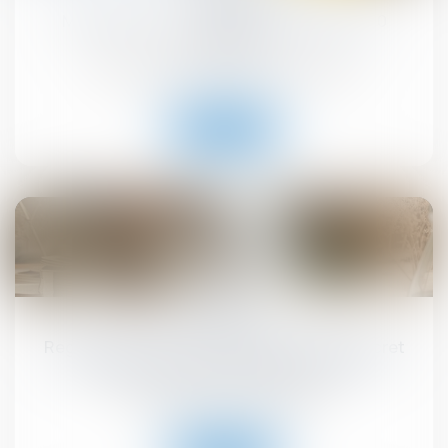
MaPrimeRénov' : redémarrage prévu le 30
septembre
Droit immobilier
/
Droit de la construction
Lire la suite
10
sept.
Registre national des copropriétés : un décret
pour préciser les données à déclarer
Droit immobilier
/
Copropriété