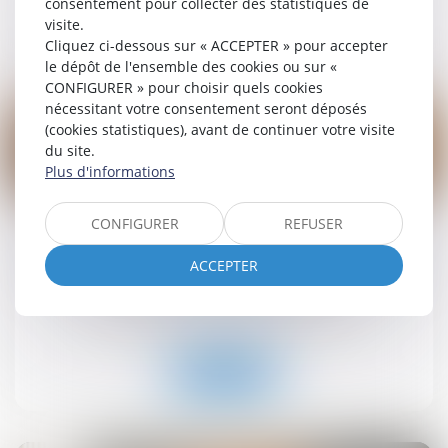
consentement pour collecter des statistiques de
visite.
Lire la suite
Cliquez ci-dessous sur « ACCEPTER » pour accepter
le dépôt de l'ensemble des cookies ou sur «
CONFIGURER » pour choisir quels cookies
nécessitant votre consentement seront déposés
(cookies statistiques), avant de continuer votre visite
du site.
Plus d'informations
19
sept.
CONFIGURER
REFUSER
Retrait-gonflement des sols : une aide pour les
propriétaires victimes de fissures expérimentée
ACCEPTER
dans 11 départements
Droit immobilier
/
Droit de la construction
Lire la suite