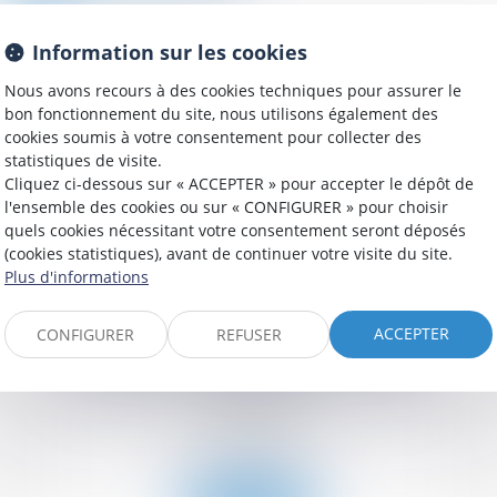
Information sur les cookies
Nous avons recours à des cookies techniques pour assurer le
bon fonctionnement du site, nous utilisons également des
cookies soumis à votre consentement pour collecter des
statistiques de visite.
Cliquez ci-dessous sur « ACCEPTER » pour accepter le dépôt de
l'ensemble des cookies ou sur « CONFIGURER » pour choisir
quels cookies nécessitant votre consentement seront déposés
(cookies statistiques), avant de continuer votre visite du site.
26
Plus d'informations
sept.
Abus de position dominante par Google
ACCEPTER
CONFIGURER
REFUSER
dans le domaine de la publicité en ligne :
2,95 milliards d'euros d'amende - Actu-
Juridique
Droit commercial