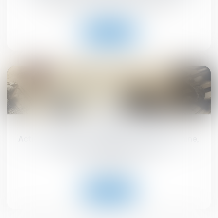
Droit immobilier
/
Droit de la construction
Lire la suite
16
juil.
Action paulienne : la créance doit être certaine,
mais pas forcément chiffrée
Droit immobilier
Lire la suite