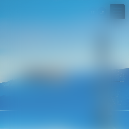
Fr
En
04 50 45 57 81
Rdv en ligne