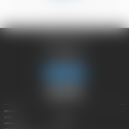
<<
<
1
2
3
4
5
6
>
>>
CHAMBET AVOCATS
2 rue du Lac
74000 ANNECY
Tél :
04 50 45 57 81
Fax : 04 50 63 42 07
Nous localiser
PRÉSENTATION
EXPERTISES
ACTUS
CONTACTEZ-NOUS
HONORAIRES
PLAN DU SITE