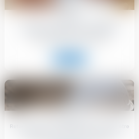
22
juil.
La délivrance conforme est une obligation
continue exigible tout au long du bail !
Droit commercial
/
Baux commerciaux
Lire la suite
18
juil.
Retards de chantier : le maître d’œuvre peut être
condamné… même par un tiers au contrat