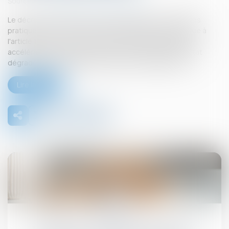
Source :
www.maisondescommunes85.fr
Le décret n° 2025-618 du 7 juillet 2025 fixe les modalités
pratiques de mise en œuvre de l'expérimentation prévue à
l'article 12 de la loi n° 2024-322 du 9 avril 2024 portant
accélération et simplification de la rénovation de l'habitat
dégradé et des grandes opérations d'aménagement...
Lire la suite
30
juil.
Propriétaires : comment vous assurer de