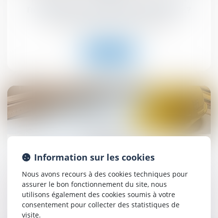
l'authenticité des justificatifs de revenus ?
Droit immobilier
/
Droit de la propriété
Lire la suite
25
juil.
Information sur les cookies
Construction et habitation : rénovation de
l’habitat dégradé
Nous avons recours à des cookies techniques pour
Droit immobilier
/
Droit de la construction
assurer le bon fonctionnement du site, nous
utilisons également des cookies soumis à votre
consentement pour collecter des statistiques de
Lire la suite
visite.