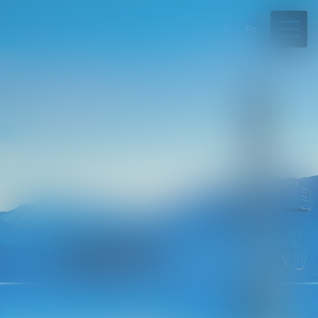
Fr
En
Il n’y a pas de problème…
…il n'y a que des solutions !
04 50 45 57 81
Rdv en ligne