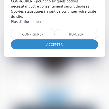
CONFIGURER » pour choisir quels cookies
nécessitant votre consentement seront déposés
(cookies statistiques), avant de continuer votre visite
Nicolas
CHAMBET
du site.
Avocat Associé
Plus d'informations
Voir le détail
CONFIGURER
REFUSER
ACCEPTER
Athénaïs
LESPINE
Avocat Collaboratrice
Voir le détail