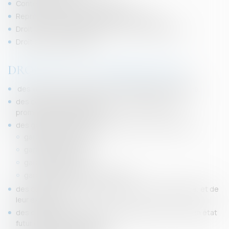
Contentieux des loyers impayés ...
Représentation devant les tribunaux civils
Droit des servitudes légales et conventionnelles
Droit de la copropriété
DROIT DE LA CONSTRUCTION
des vices de construction, des expertises judiciaires.
des constructeurs (architectes, entrepreneurs,
promoteurs, particuliers) ;
des garanties et des assurances des constructions :
garantie trentenaire;
garantie décennale;
garantie biennale;
garantie de parfait achèvement;
des contrats de construction de maisons individuelle, et de
leur exécution ;
des contrats de promotion immobilière et de vente en état
futur d'achèvement (VEFA) ;