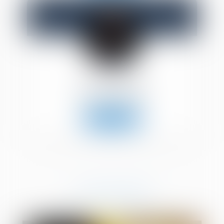
Sarah
ULMANN
Avocat Collaboratrice
Voir le détail
L'ACTUALITÉ