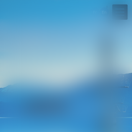
Fr
En
Il n’y a pas de problème…
…il n'y a que des solutions !
04 50 45 57 81
Rdv en ligne