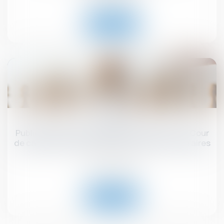
Lire la suite
19
juin
Publicité télévisée et grande distribution : la Cour
de cassation encadre les promotions temporaires
!
Droit commercial
Lire la suite