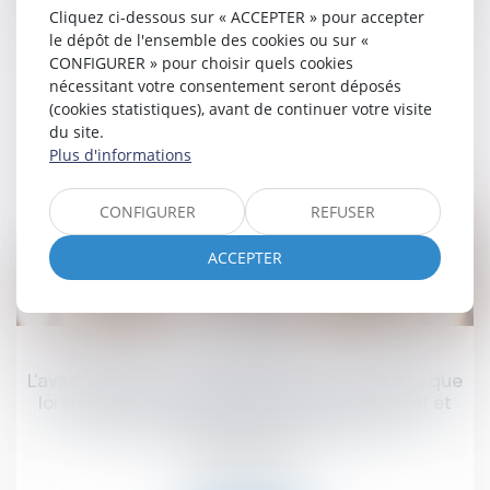
Abus de position dominante par Google dans le
Cliquez ci-dessous sur « ACCEPTER » pour accepter
domaine de la publicité en ligne : 2,95 milliards
le dépôt de l'ensemble des cookies ou sur «
d'euros d'amende - Actu-Juridique
CONFIGURER » pour choisir quels cookies
Droit commercial
nécessitant votre consentement seront déposés
(cookies statistiques), avant de continuer votre visite
du site.
Lire la suite
Plus d'informations
CONFIGURER
REFUSER
ACCEPTER
10
juil.
L’avantage sans contrepartie n’est caractérisé que
lorsqu’il ne relève pas des obligations d'achat et
de vente consenti par le fournisseur au
distributeur !
Droit commercial