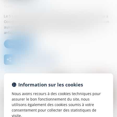
Publié le :
26/09/2025
Source :
www.actu-juridique.fr
Le 5 septembre 2025, la Commission européenne a infligé à
Google une amende de 2,95 milliards d’euros, pour infraction
aux règles européennes en matière de pratiques
anticoncurrentielles...
Lire la suite
Information sur les cookies
Nous avons recours à des cookies techniques pour
assurer le bon fonctionnement du site, nous
26
utilisons également des cookies soumis à votre
sept.
consentement pour collecter des statistiques de
visite.