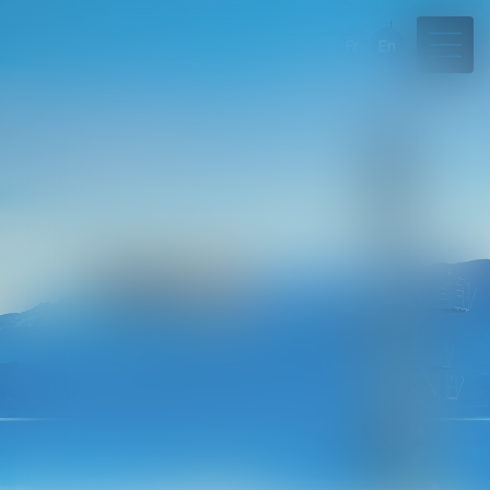
Fr
En
04 50 45 57 81
Rdv en ligne