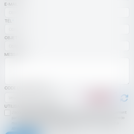
E-MAIL
TÉL
OBJET
MESSAGE
CODE DE VÉRIFICATION
UTILISATION DES DONNÉES
J'accepte que les informations saisies soient traitées informatiquement
par CHAMBET AVOCATS et l'hébergeur du présent site dans le cadre de
ma demande et de la relation avec CHAMBET AVOCATS et/ou Maître
Athénaïs LESPINE qui peut en découler.