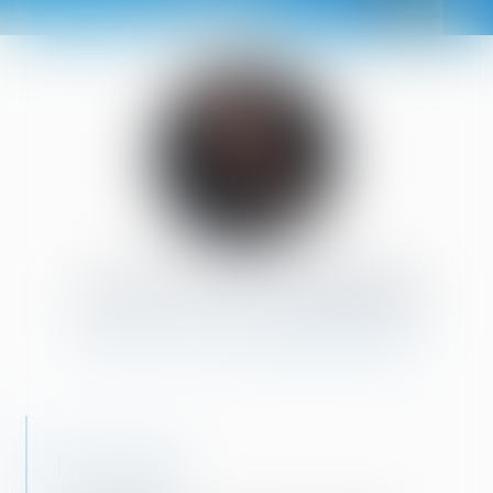
ATHÉNAÏS
LESPINE
AVOCAT COLLABORATRICE
DIPLÔMES :