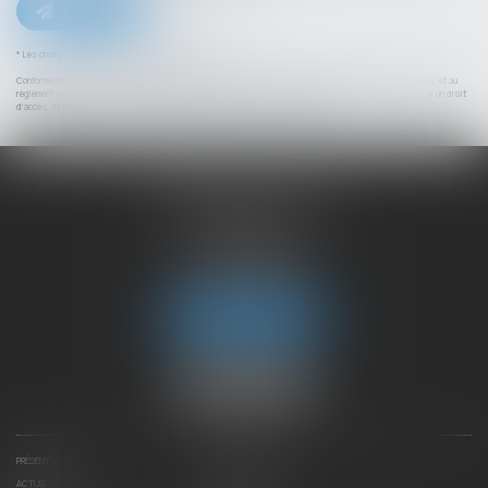
Envoyer
* Les champs suivis d'un astérisque sont obligatoires.
Conformément à la loi n°78-17 du 6 janvier 1978 modifiée relative à l'informatique, aux fichiers et aux libertés, et au
règlement européen 2016/679, dit Règlement Général sur la Protection des Données (RGPD), vous disposez d'un droit
d'accès, de rectification, de suppression des informations qui vous concernent.
CHAMBET AVOCATS
2 rue du Lac
74000 ANNECY
Tél :
04 50 45 57 81
Fax : 04 50 63 42 07
Nous localiser
PRÉSENTATION
EXPERTISES
ACTUS
CONTACTEZ-NOUS