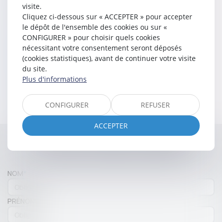
Avocat collaborateur SELARL Nicolas CHAMBET:
visite.
depuis janvier 2022
Cliquez ci-dessous sur « ACCEPTER » pour accepter
le dépôt de l'ensemble des cookies ou sur «
CONFIGURER » pour choisir quels cookies
DOMAINES D'INTERVENTION
nécessitant votre consentement seront déposés
PRIVILÉGIÉS :
(cookies statistiques), avant de continuer votre visite
du site.
Droit civil général (contrats, consommation ... )
Plus d'informations
Droit immobilier
Droit pénal
CONFIGURER
REFUSER
ACCEPTER
Contacter
Athénaïs
LESPINE
NOM
PRÉNOM