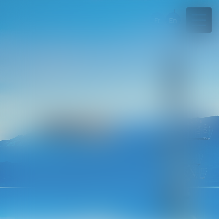
Fr
En
04 50 45 57 81
Rdv en ligne