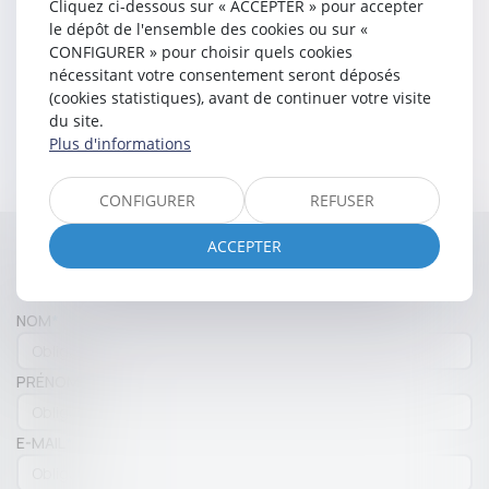
Cliquez ci-dessous sur « ACCEPTER » pour accepter
le dépôt de l'ensemble des cookies ou sur «
DOMAINES D’INTERVENTION
CONFIGURER » pour choisir quels cookies
nécessitant votre consentement seront déposés
Contentieux en droit privé de l'immobilier (baux,
(cookies statistiques), avant de continuer votre visite
copropriété, de la vente immobilière)
du site.
Droit commercial
Plus d'informations
Droit des procédures collectives
CONFIGURER
REFUSER
ACCEPTER
Contacter
Sarah
ULMANN
NOM
PRÉNOM
E-MAIL