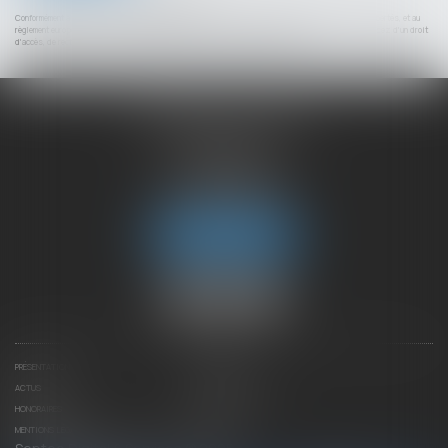
Conformément à la loi n°78-17 du 6 janvier 1978 modifiée relative à l'informatique, aux fichiers et aux libertés, et au
règlement européen 2016/679, dit Règlement Général sur la Protection des Données (RGPD), vous disposez d'un droit
d'accès, de rectification, de suppression des informations qui vous concernent.
CHAMBET AVOCATS
2 rue du Lac
74000 ANNECY
Tél :
04 50 45 57 81
Fax : 04 50 63 42 07
Nous localiser
PRÉSENTATION
EXPERTISES
ACTUS
CONTACTEZ-NOUS
HONORAIRES
PLAN DU SITE
MENTIONS LÉGALES