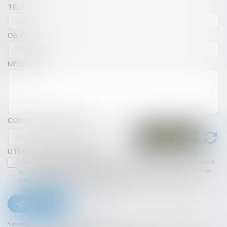
TÉL
OBJET
MESSAGE
CODE DE VÉRIFICATION
UTILISATION DES DONNÉES
J'accepte que les informations saisies soient traitées informatiquement
par CHAMBET AVOCATS et l'hébergeur du présent site dans le cadre de
ma demande et de la relation avec CHAMBET AVOCATS et/ou Maître
Sarah ULMANN qui peut en découler.
Envoyer
* Les champs suivis d'un astérisque sont obligatoires.