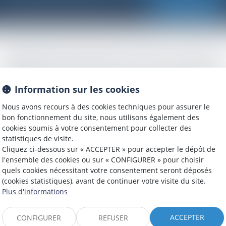
Accueil
Présentation
Expertises
Actus
Contactez-nous
MENTIONS LÉGALES
Information sur les cookies
AVOCATS
Nous avons recours à des cookies techniques pour assurer le
bon fonctionnement du site, nous utilisons également des
cookies soumis à votre consentement pour collecter des
statistiques de visite.
Cliquez ci-dessous sur « ACCEPTER » pour accepter le dépôt de
l'ensemble des cookies ou sur « CONFIGURER » pour choisir
quels cookies nécessitant votre consentement seront déposés
(cookies statistiques), avant de continuer votre visite du site.
031
Plus d'informations
 DE LA PUBLICATION
ACCEPTER
CONFIGURER
REFUSER